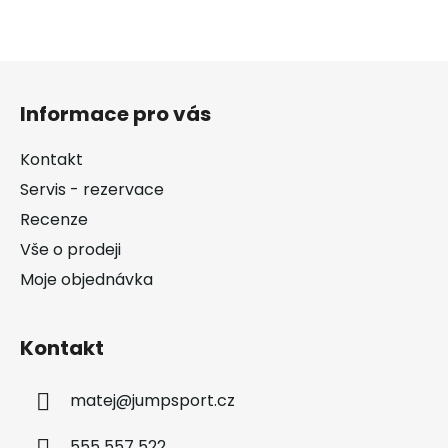
Z
á
Informace pro vás
p
a
Kontakt
t
Servis - rezervace
í
Recenze
Vše o prodeji
Moje objednávka
Kontakt
matej
@
jumpsport.cz
555 557 522