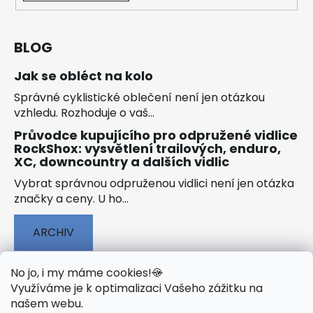
BLOG
Jak se obléct na kolo
Správné cyklistické oblečení není jen otázkou
vzhledu. Rozhoduje o vaš...
Průvodce kupujícího pro odpružené vidlice
RockShox: vysvětlení trailových, enduro,
XC, downcountry a dalších vidlic
Vybrat správnou odpruženou vidlici není jen otázka
značky a ceny. U ho...
ARCHIV
No jo, i my máme cookies!
🍪
Využíváme je k optimalizaci Vašeho zážitku na
našem webu
.
🟢 TECHNOLOGIE
🟢 O ELEKTROKOLECH