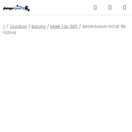
Přejít
Hledat
NÁKUP
na
obsah
KOŠÍK
Domů
/
Outdoor
/
Batohy
/
Malé (do 30l)
/
AXON batoh DOVE 15L
růžový