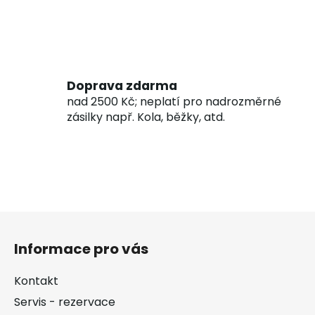
Doprava zdarma
nad 2500 Kč; neplatí pro nadrozměrné
zásilky např. Kola, běžky, atd.
Z
á
Informace pro vás
p
a
Kontakt
t
Servis - rezervace
í