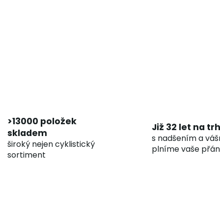
>13000 položek
Již 32 let na tr
skladem
s nadšením a váš
široký nejen cyklistický
plníme vaše přán
sortiment