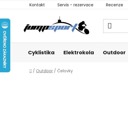
Přejít
Kontakt
Servis - rezervace
Recenze
na
obsah
Cyklistika
Elektrokola
Outdoor
Domů
/
Outdoor
/
Čelovky