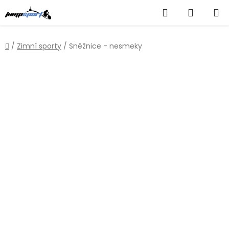
Přejít
Hledat
NÁKUP
na
obsah
KOŠÍK
Domů
/
Zimní sporty
/
Sněžnice - nesmeky