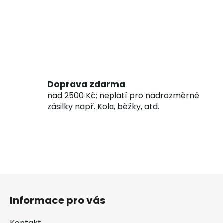
Doprava zdarma
nad 2500 Kč; neplatí pro nadrozměrné
zásilky např. Kola, běžky, atd.
Z
á
Informace pro vás
p
a
Kontakt