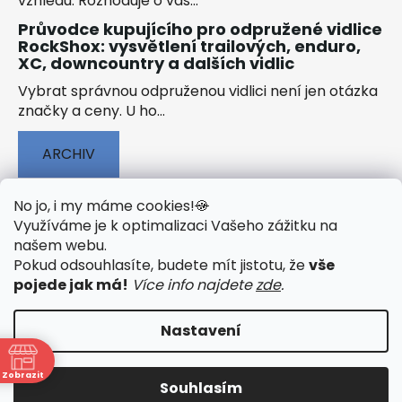
vzhledu. Rozhoduje o vaš...
Průvodce kupujícího pro odpružené vidlice
RockShox: vysvětlení trailových, enduro,
XC, downcountry a dalších vidlic
Vybrat správnou odpruženou vidlici není jen otázka
značky a ceny. U ho...
ARCHIV
No jo, i my máme cookies!
🍪
Využíváme je k optimalizaci Vašeho zážitku na
našem webu
.
🟢 TECHNOLOGIE
🟢 O ELEKTROKOLECH
Pokud odsouhlasíte, budete mít jistotu, že
vše
🟢 NÁVODY KE STAŽENÍ
pojede jak má!
Více info najdete
zde
.
Nastavení
Vytvořil Shoptet
&
PekneWeby
Zobrazit
Souhlasím
Copyright 2026
JumpSport.cz
. Všechna práva