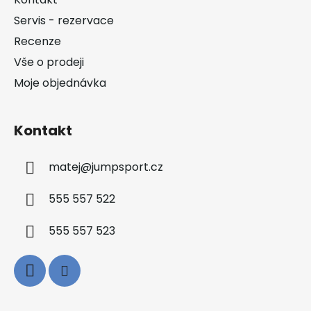
t
Servis - rezervace
í
Recenze
Vše o prodeji
Moje objednávka
Kontakt
matej
@
jumpsport.cz
555 557 522
555 557 523