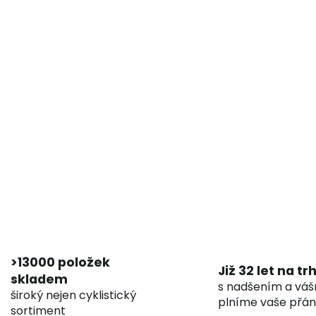
>13000 položek
Již 32 let na tr
skladem
s nadšením a váš
široký nejen cyklistický
plníme vaše přán
sortiment