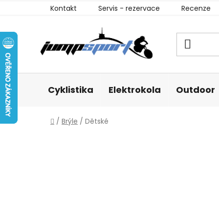
Přejít
Kontakt
Servis - rezervace
Recenze
na
obsah
Cyklistika
Elektrokola
Outdoor
Domů
/
Brýle
/
Dětské