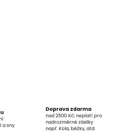
Doprava zdarma
hu
nad 2500 Kč; neplatí pro
ní
nadrozměrné zásilky
í a sny
např. Kola, běžky, atd.