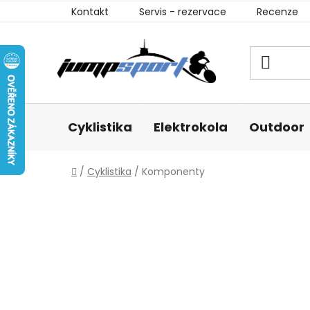
Přejít
Kontakt
Servis - rezervace
Recenze
na
obsah
Cyklistika
Elektrokola
Outdoor
Domů
/
Cyklistika
/
Komponenty