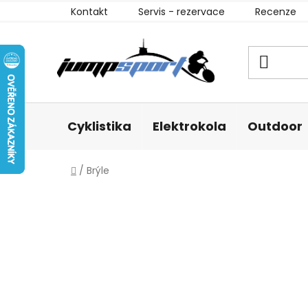
Přejít
Kontakt
Servis - rezervace
Recenze
na
obsah
Cyklistika
Elektrokola
Outdoor
Domů
/
Brýle