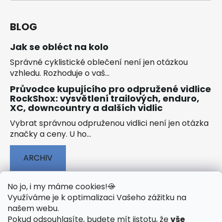
BLOG
Jak se obléct na kolo
Správné cyklistické oblečení není jen otázkou
vzhledu. Rozhoduje o vaš...
Průvodce kupujícího pro odpružené vidlice
RockShox: vysvětlení trailových, enduro,
XC, downcountry a dalších vidlic
Vybrat správnou odpruženou vidlici není jen otázka
značky a ceny. U ho...
ARCHIV
No jo, i my máme cookies!
🍪
Využíváme je k optimalizaci Vašeho zážitku na
našem webu
.
🟢 TECHNOLOGIE
🟢 O ELEKTROKOLECH
Pokud odsouhlasíte, budete mít jistotu, že
vše