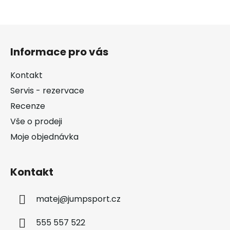
Z
á
Informace pro vás
p
a
Kontakt
t
Servis - rezervace
í
Recenze
Vše o prodeji
Moje objednávka
Kontakt
matej
@
jumpsport.cz
555 557 522