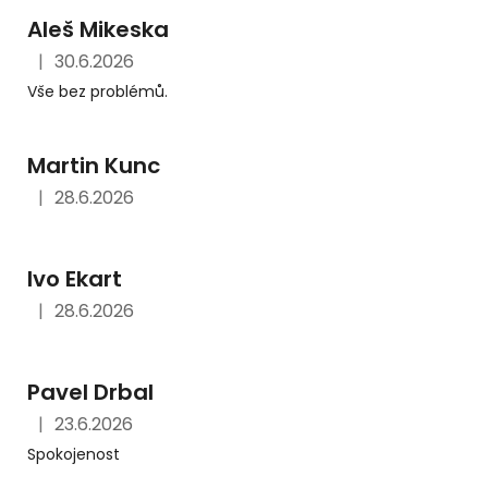
Aleš Mikeska
|
30.6.2026
Hodnocení obchodu je 5 z 5 hvězdiček.
Vše bez problémů.
Martin Kunc
|
28.6.2026
Hodnocení obchodu je 5 z 5 hvězdiček.
Ivo Ekart
|
28.6.2026
Hodnocení obchodu je 5 z 5 hvězdiček.
Pavel Drbal
|
23.6.2026
Hodnocení obchodu je 5 z 5 hvězdiček.
Spokojenost