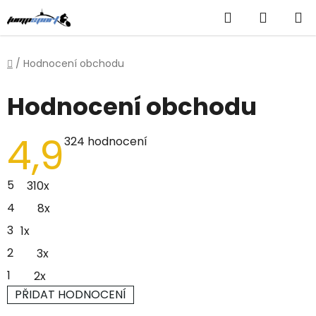
Přejít
Hledat
NÁKUP
na
obsah
KOŠÍK
Domů
/
Hodnocení obchodu
Hodnocení obchodu
4,9
Průměrné
324 hodnocení
hodnocení
obchodu
je
5
310x
4,9
z
4
8x
5
hvězdiček.
3
1x
2
3x
1
2x
PŘIDAT HODNOCENÍ
V