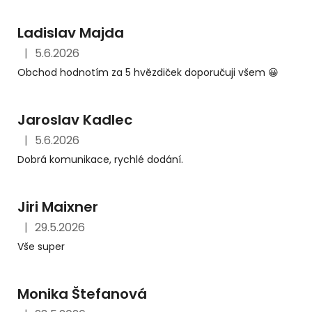
Ladislav Majda
|
5.6.2026
Hodnocení obchodu je 5 z 5 hvězdiček.
Obchod hodnotím za 5 hvězdiček doporučuji všem 😀
Jaroslav Kadlec
|
5.6.2026
Hodnocení obchodu je 5 z 5 hvězdiček.
Dobrá komunikace, rychlé dodání.
Jiri Maixner
|
29.5.2026
Hodnocení obchodu je 5 z 5 hvězdiček.
Vše super
Monika Štefanová