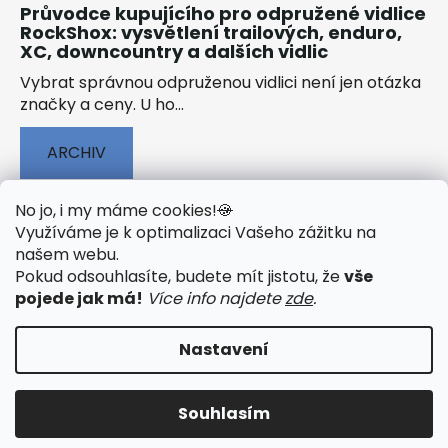
Průvodce kupujícího pro odpružené vidlice
RockShox: vysvětlení trailových, enduro,
XC, downcountry a dalších vidlic
Vybrat správnou odpruženou vidlici není jen otázka
značky a ceny. U ho...
ARCHIV
No jo, i my máme cookies!
🍪
Využíváme je k optimalizaci Vašeho zážitku na
našem webu
.
🟢 TECHNOLOGIE
🟢 O ELEKTROKOLECH
Pokud odsouhlasíte, budete mít jistotu, že
vše
🟢 NÁVODY KE STAŽENÍ
pojede jak má!
Více info najdete
zde
.
Nastavení
Vytvořil Shoptet
&
PekneWeby
Souhlasím
Copyright 2026
JumpSport.cz
. Všechna práva
vyhrazena.
Upravit nastavení cookies