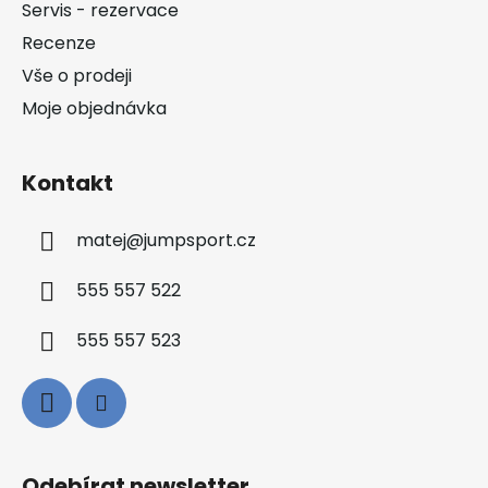
ý
Servis - rezervace
í
p
Recenze
i
s
Vše o prodeji
u
Moje objednávka
Kontakt
matej
@
jumpsport.cz
555 557 522
555 557 523
Odebírat newsletter