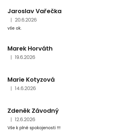
Jaroslav Vařečka
|
20.6.2026
Hodnocení obchodu je 5 z 5 hvězdiček.
vše ok.
Marek Horváth
|
19.6.2026
Hodnocení obchodu je 5 z 5 hvězdiček.
Marie Kotyzová
|
14.6.2026
Hodnocení obchodu je 5 z 5 hvězdiček.
Zdeněk Závodný
|
12.6.2026
Hodnocení obchodu je 5 z 5 hvězdiček.
Vše k plné spokojenosti !!!