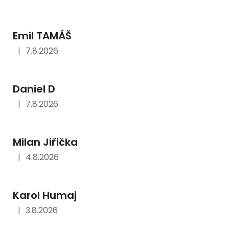
ý
p
Emil TAMÁŠ
i
s
|
7.8.2026
Hodnocení obchodu je 5 z 5 hvězdiček.
h
o
Daniel D
d
n
|
7.8.2026
Hodnocení obchodu je 5 z 5 hvězdiček.
o
c
Milan Jiřička
e
n
|
4.8.2026
Hodnocení obchodu je 5 z 5 hvězdiček.
í
Karol Humaj
|
3.8.2026
Hodnocení obchodu je 5 z 5 hvězdiček.