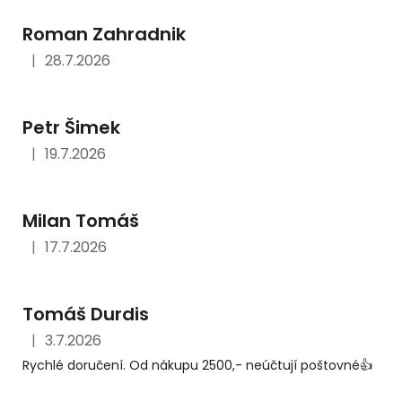
Roman Zahradnik
|
28.7.2026
Hodnocení obchodu je 5 z 5 hvězdiček.
Petr Šimek
|
19.7.2026
Hodnocení obchodu je 5 z 5 hvězdiček.
Milan Tomáš
|
17.7.2026
Hodnocení obchodu je 5 z 5 hvězdiček.
Tomáš Durdis
|
3.7.2026
Hodnocení obchodu je 5 z 5 hvězdiček.
Rychlé doručení. Od nákupu 2500,- neúčtují poštovné👍