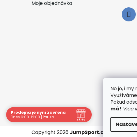
Moje objednávka
No jo, i m
Využíváme 
🟢
Pokud odsou
má!
Více 
Prodejna je nyní zavřena
Dnes 9:00-12:00 | Pauza -
Skrýt
Nastave
Copyright 2026
JumpSport.cz
. Všechna p