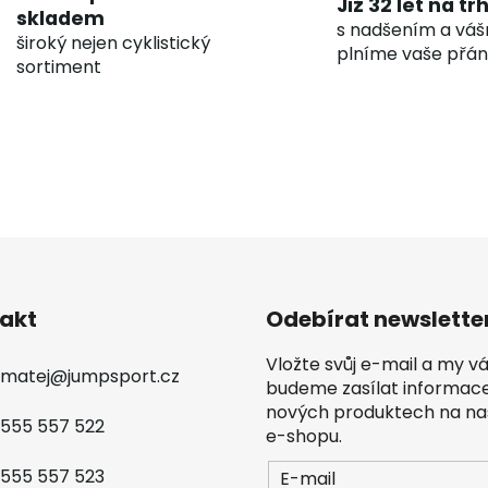
Již 32 let na tr
skladem
s nadšením a váš
široký nejen cyklistický
plníme vaše přán
sortiment
akt
Odebírat newslette
Vložte svůj e-mail a my 
matej
@
jumpsport.cz
budeme zasílat informac
nových produktech na n
555 557 522
e-shopu.
555 557 523
E-mail