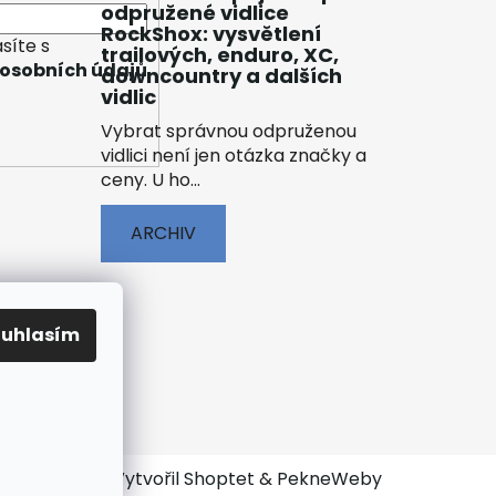
odpružené vidlice
RockShox: vysvětlení
síte s
trailových, enduro, XC,
osobních údajů
downcountry a dalších
vidlic
Vybrat správnou odpruženou
vidlici není jen otázka značky a
ceny. U ho...
ARCHIV
ouhlasím
ENÍ
Vytvořil Shoptet
&
PekneWeby