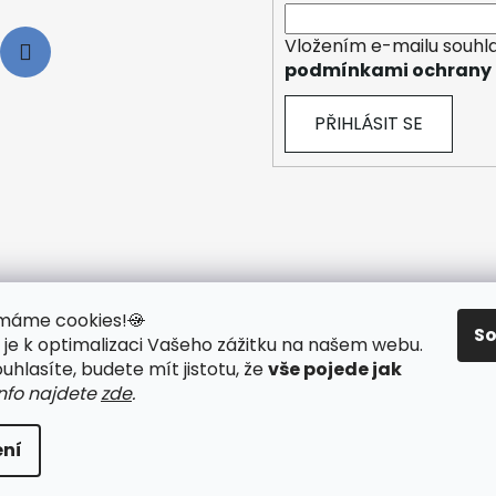
Vložením e-mailu souhla
podmínkami ochrany 
PŘIHLÁSIT SE
y máme cookies!
🍪
S
je k optimalizaci Vašeho zážitku na našem webu
.
 TECHNOLOGIE
🟢 O ELEKTROKOLECH
🟢 NÁVODY KE STAŽ
hlasíte, budete mít jistotu, že
vše pojede jak
info najdete
zde
.
ní
ráva vyhrazena.
Upravit nastavení cookies