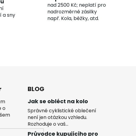
hu
nad 2500 Kč; neplatí pro
ní
nadrozměrné zásilky
í a sny
např. Kola, běžky, atd.
r
BLOG
Jak se obléct na kolo
vám
e o
Správné cyklistické oblečení
ašem
není jen otázkou vzhledu.
Rozhoduje o vaš...
Průvodce kupujícího pro