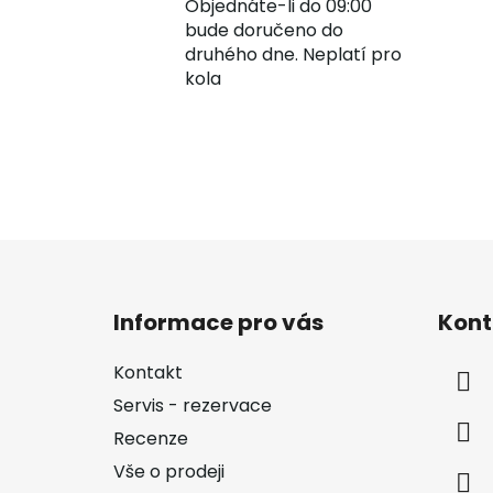
Objednáte-li do 09:00
bude doručeno do
druhého dne. Neplatí pro
kola
Z
á
Informace pro vás
Kont
p
a
Kontakt
t
Servis - rezervace
í
Recenze
Vše o prodeji