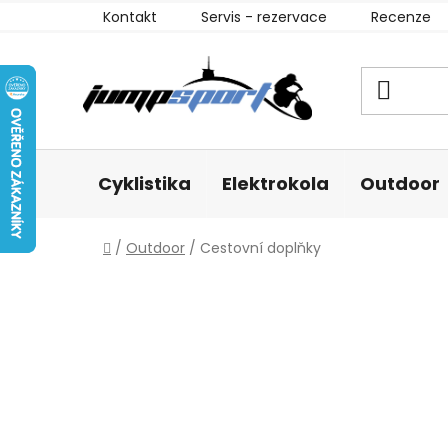
Přejít
Kontakt
Servis - rezervace
Recenze
na
obsah
Cyklistika
Elektrokola
Outdoor
Domů
/
Outdoor
/
Cestovní doplňky