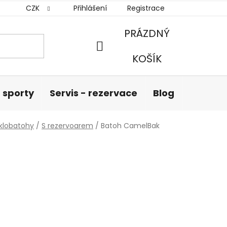
CZK
Přihlášení
Registrace
PRÁZDNÝ
NÁKUPNÍ
KOŠÍK
KOŠÍK
 sporty
Servis - rezervace
Blog
Hodnoc
klobatohy
/
S rezervoarem
/
Batoh CamelBak