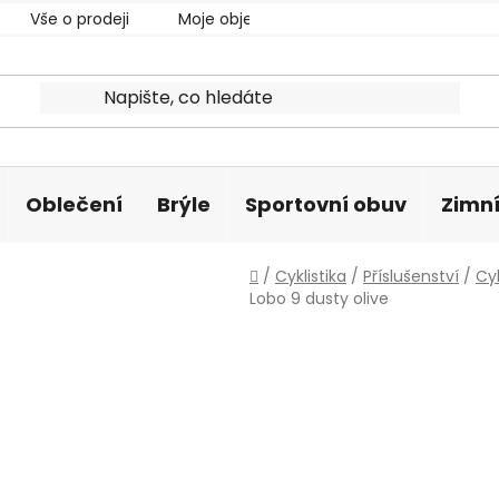
Vše o prodeji
Moje objednávka
Oblečení
Brýle
Sportovní obuv
Zimní
Domů
/
Cyklistika
/
Příslušenství
/
Cy
Lobo 9 dusty olive