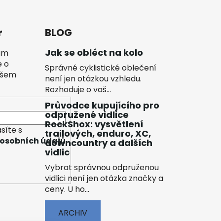
r
BLOG
Jak se obléct na kolo
vám
e o
Správné cyklistické oblečení
ašem
není jen otázkou vzhledu.
Rozhoduje o vaš...
Průvodce kupujícího pro
odpružené vidlice
RockShox: vysvětlení
síte s
trailových, enduro, XC,
osobních údajů
downcountry a dalších
vidlic
Vybrat správnou odpruženou
vidlici není jen otázka značky a
ceny. U ho...
ARCHIV