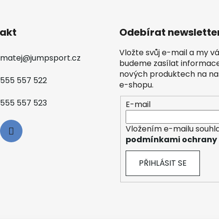
akt
Odebírat newslette
Vložte svůj e-mail a my 
matej
@
jumpsport.cz
budeme zasílat informac
nových produktech na n
555 557 522
e-shopu.
555 557 523
E-mail
Vložením e-mailu souhla
podmínkami ochrany 
PŘIHLÁSIT SE