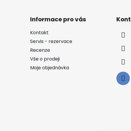
Z
á
Informace pro vás
Kont
p
a
Kontakt
t
Servis - rezervace
í
Recenze
Vše o prodeji
Moje objednávka