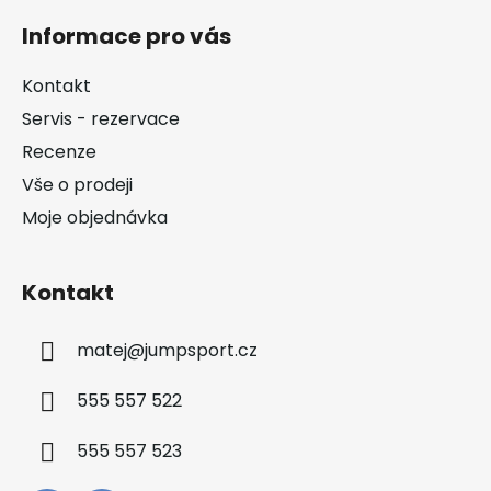
á
Informace pro vás
p
a
Kontakt
t
Servis - rezervace
í
Recenze
Vše o prodeji
Moje objednávka
Kontakt
matej
@
jumpsport.cz
555 557 522
555 557 523