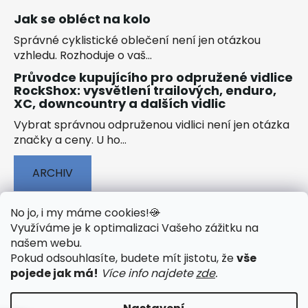
Jak se obléct na kolo
Správné cyklistické oblečení není jen otázkou
vzhledu. Rozhoduje o vaš...
Průvodce kupujícího pro odpružené vidlice
RockShox: vysvětlení trailových, enduro,
XC, downcountry a dalších vidlic
Vybrat správnou odpruženou vidlici není jen otázka
značky a ceny. U ho...
ARCHIV
No jo, i my máme cookies!
🍪
Využíváme je k optimalizaci Vašeho zážitku na
našem webu
.
🟢 TECHNOLOGIE
🟢 O ELEKTROKOLECH
Pokud odsouhlasíte, budete mít jistotu, že
vše
🟢 NÁVODY KE STAŽENÍ
pojede jak má!
Více info najdete
zde
.