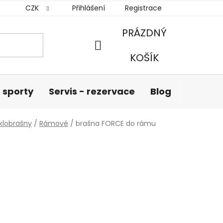
CZK
Přihlášení
Registrace
PRÁZDNÝ
NÁKUPNÍ
KOŠÍK
KOŠÍK
 sporty
Servis - rezervace
Blog
Hodnoc
klobrašny
/
Rámové
/
brašna FORCE do rámu