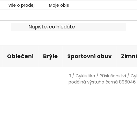
Vše o prodeji
Moje objednávka
Oblečení
Brýle
Sportovní obuv
Zimní
Domů
/
Cyklistika
/
Příslušenství
/
Cy
podélná výstuha černá 896046