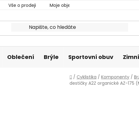
Vše o prodeji
Moje objednávka
Oblečení
Brýle
Sportovní obuv
Zimní
Domů
/
Cyklistika
/
Komponenty
/
Br
destičky A2Z organické AZ-175 