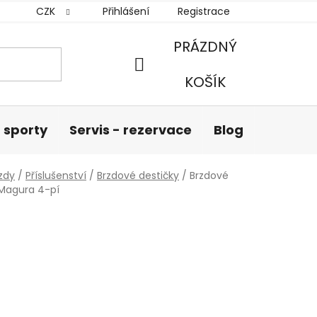
CZK
Přihlášení
Registrace
PRÁZDNÝ
NÁKUPNÍ
KOŠÍK
KOŠÍK
 sporty
Servis - rezervace
Blog
Hodnoc
zdy
/
Příslušenství
/
Brzdové destičky
/
Brzdové
(Magura 4-pí