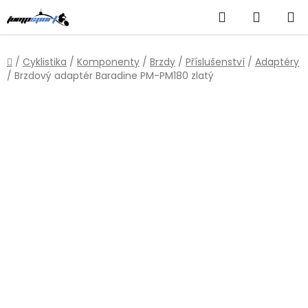
Přejít
Hledat
NÁKUP
na
obsah
KOŠÍK
Domů
/
Cyklistika
/
Komponenty
/
Brzdy
/
Příslušenství
/
Adaptéry
/
Brzdový adaptér Baradine PM-PM180 zlatý