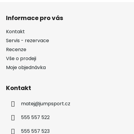
Z
á
Informace pro vás
p
a
Kontakt
t
Servis - rezervace
í
Recenze
Vše o prodeji
Moje objednávka
Kontakt
matej
@
jumpsport.cz
555 557 522
555 557 523