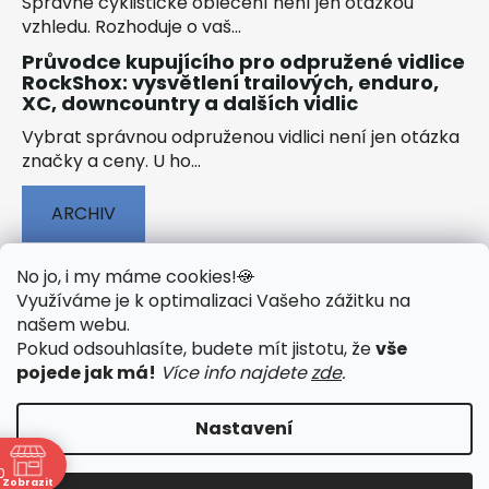
Správné cyklistické oblečení není jen otázkou
vzhledu. Rozhoduje o vaš...
Průvodce kupujícího pro odpružené vidlice
RockShox: vysvětlení trailových, enduro,
XC, downcountry a dalších vidlic
Vybrat správnou odpruženou vidlici není jen otázka
značky a ceny. U ho...
ARCHIV
No jo, i my máme cookies!
🍪
Využíváme je k optimalizaci Vašeho zážitku na
našem webu
.
🟢 TECHNOLOGIE
🟢 O ELEKTROKOLECH
Pokud odsouhlasíte, budete mít jistotu, že
vše
🟢 NÁVODY KE STAŽENÍ
pojede jak má!
Více info najdete
zde
.
Nastavení
0
Vytvořil Shoptet
&
PekneWeby
Zobrazit