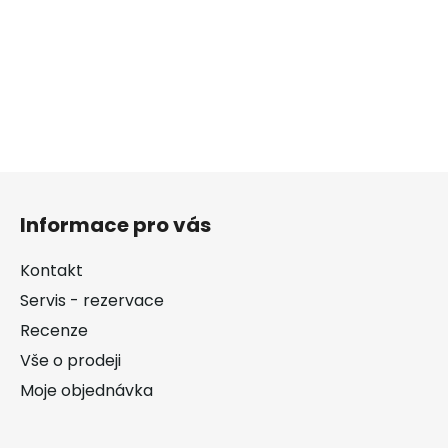
Z
á
Informace pro vás
p
a
Kontakt
t
Servis - rezervace
í
Recenze
Vše o prodeji
Moje objednávka