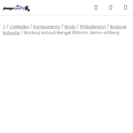
Přejít
Hledat
NÁKUP
na
obsah
KOŠÍK
Domů
/
Cyklistika
/
Komponenty
/
Brzdy
/
Příslušenství
/
Brzdové
kotouče
/
Brzdový kotouč Bengal 160mm, černo-stříbrný