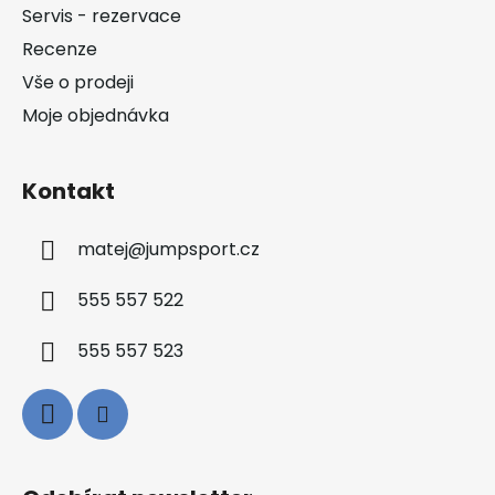
t
Servis - rezervace
í
Recenze
Vše o prodeji
Moje objednávka
Kontakt
matej
@
jumpsport.cz
555 557 522
555 557 523