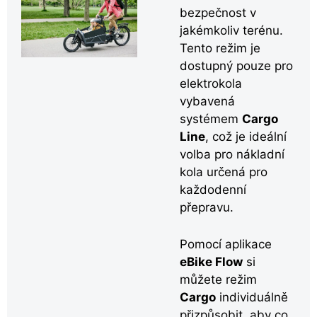
bezpečnost v
jakémkoliv terénu.
Tento režim je
dostupný pouze pro
elektrokola
vybavená
systémem
Cargo
Line
, což je ideální
volba pro nákladní
kola určená pro
každodenní
přepravu.
Pomocí aplikace
eBike Flow
si
můžete režim
Cargo
individuálně
přizpůsobit, aby co