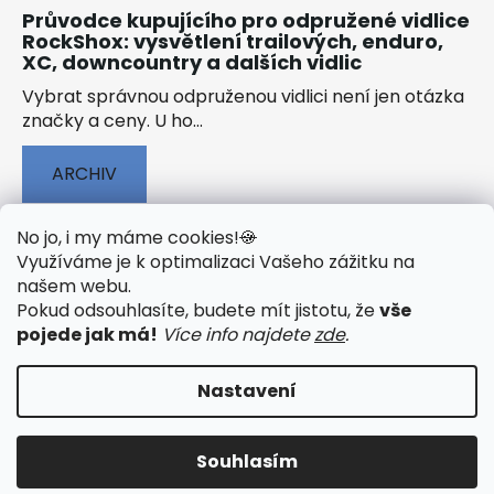
Průvodce kupujícího pro odpružené vidlice
RockShox: vysvětlení trailových, enduro,
XC, downcountry a dalších vidlic
Vybrat správnou odpruženou vidlici není jen otázka
značky a ceny. U ho...
ARCHIV
No jo, i my máme cookies!
🍪
Využíváme je k optimalizaci Vašeho zážitku na
našem webu
.
🟢 TECHNOLOGIE
🟢 O ELEKTROKOLECH
Pokud odsouhlasíte, budete mít jistotu, že
vše
🟢 NÁVODY KE STAŽENÍ
pojede jak má!
Více info najdete
zde
.
Nastavení
Vytvořil Shoptet
&
PekneWeby
Souhlasím
Copyright 2026
JumpSport.cz
. Všechna práva
vyhrazena.
Upravit nastavení cookies