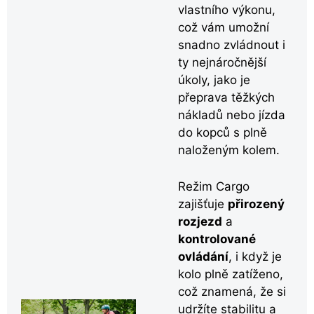
vlastního výkonu,
což vám umožní
snadno zvládnout i
ty nejnáročnější
úkoly, jako je
přeprava těžkých
nákladů nebo jízda
do kopců s plně
naloženým kolem.
Režim Cargo
zajišťuje
přirozený
rozjezd
a
kontrolované
ovládání
, i když je
kolo plně zatíženo,
což znamená, že si
udržíte stabilitu a