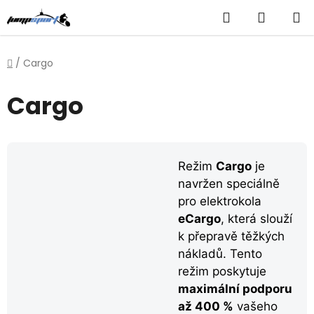
Přejít
Hledat
NÁKUP
na
obsah
KOŠÍK
Domů
/
Cargo
Cargo
Režim
Cargo
je
navržen speciálně
pro elektrokola
eCargo
, která slouží
k přepravě těžkých
nákladů. Tento
režim poskytuje
maximální podporu
až 400 %
vašeho