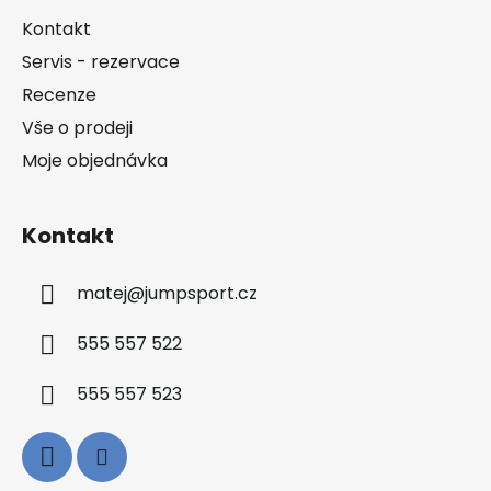
a
Kontakt
t
Servis - rezervace
í
Recenze
Vše o prodeji
Moje objednávka
Kontakt
matej
@
jumpsport.cz
555 557 522
555 557 523