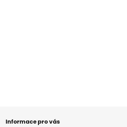
Z
á
Informace pro vás
p