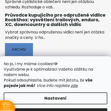
Správné cyklistické oblečení není jen otázkou
vzhledu. Rozhoduje o vaš...
Průvodce kupujícího pro odpružené vidlice
RockShox: vysvětlení trailových, enduro,
XC, downcountry a dalších vidlic
Vybrat správnou odpruženou vidlici není jen otázka
značky a ceny. U ho...
ARCHIV
No jo, i my máme cookies!
🍪
Využíváme je k optimalizaci Vašeho zážitku na
našem webu
.
🟢 TECHNOLOGIE
🟢 O ELEKTROKOLECH
Pokud odsouhlasíte, budete mít jistotu, že
vše
🟢 NÁVODY KE STAŽENÍ
pojede jak má!
Více info najdete
zde
.
Nastavení
Vytvořil Shoptet
&
PekneWeby
Zobrazit