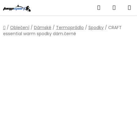
Přejít
Hledat
NÁKUP
na
obsah
KOŠÍK
Domů
/
Oblečení
/
Dámské
/
Termoprádlo
/
Spodky
/
CRAFT
essential warm spodky dám.černé