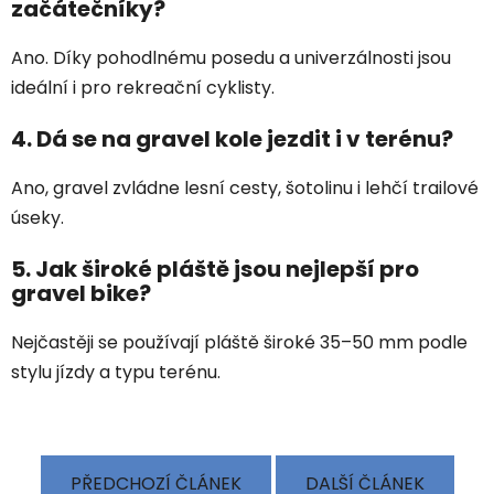
začátečníky?
Ano. Díky pohodlnému posedu a univerzálnosti jsou
ideální i pro rekreační cyklisty.
4. Dá se na gravel kole jezdit i v terénu?
Ano, gravel zvládne lesní cesty, šotolinu i lehčí trailové
úseky.
5. Jak široké pláště jsou nejlepší pro
gravel bike?
Nejčastěji se používají pláště široké 35–50 mm podle
stylu jízdy a typu terénu.
PŘEDCHOZÍ ČLÁNEK
DALŠÍ ČLÁNEK