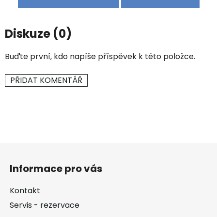
Diskuze (0)
Buďte první, kdo napíše příspěvek k této položce.
PŘIDAT KOMENTÁŘ
Z
á
Informace pro vás
p
a
Kontakt
t
Servis - rezervace
í