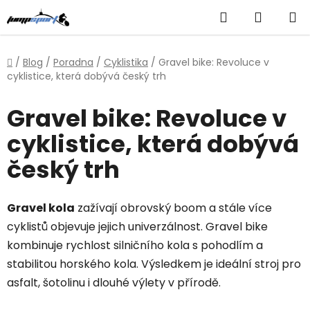
Přejít
Hledat
NÁKUP
na
obsah
KOŠÍK
Domů
/
Blog
/
Poradna
/
Cyklistika
/
Gravel bike: Revoluce v
cyklistice, která dobývá český trh
Gravel bike: Revoluce v
cyklistice, která dobývá
český trh
Gravel kola
zažívají obrovský boom a stále více
cyklistů objevuje jejich univerzálnost. Gravel bike
kombinuje rychlost silničního kola s pohodlím a
stabilitou horského kola. Výsledkem je ideální stroj pro
asfalt, šotolinu i dlouhé výlety v přírodě.