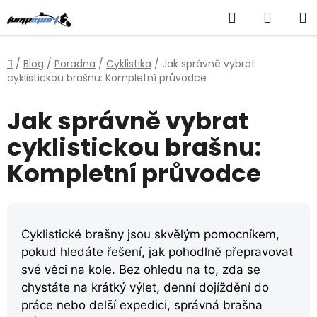
Přejít
Hledat
NÁKUP
na
obsah
KOŠÍK
Domů
/
Blog
/
Poradna
/
Cyklistika
/
Jak správně vybrat
cyklistickou brašnu: Kompletní průvodce
Jak správně vybrat
cyklistickou brašnu:
Kompletní průvodce
Cyklistické brašny jsou skvělým pomocníkem,
pokud hledáte řešení, jak pohodlně přepravovat
své věci na kole. Bez ohledu na to, zda se
chystáte na krátký výlet, denní dojíždění do
práce nebo delší expedici, správná brašna