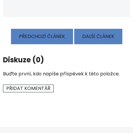
PŘEDCHOZÍ ČLÁNEK
DALŠÍ ČLÁNEK
Diskuze (0)
Buďte první, kdo napíše příspěvek k této položce.
PŘIDAT KOMENTÁŘ
Z