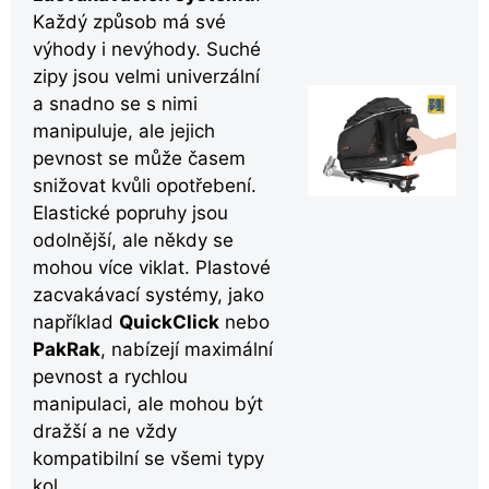
Každý způsob má své
výhody i nevýhody. Suché
zipy jsou velmi univerzální
a snadno se s nimi
manipuluje, ale jejich
pevnost se může časem
snižovat kvůli opotřebení.
Elastické popruhy jsou
odolnější, ale někdy se
mohou více viklat. Plastové
zacvakávací systémy, jako
například
QuickClick
nebo
PakRak
, nabízejí maximální
pevnost a rychlou
manipulaci, ale mohou být
dražší a ne vždy
kompatibilní se všemi typy
kol.