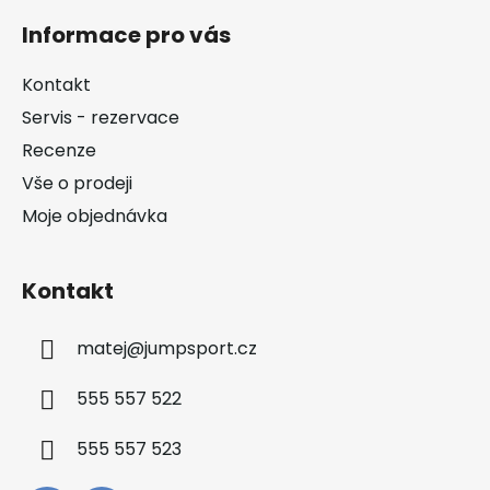
á
Informace pro vás
p
a
Kontakt
t
Servis - rezervace
í
Recenze
Vše o prodeji
Moje objednávka
Kontakt
matej
@
jumpsport.cz
555 557 522
555 557 523