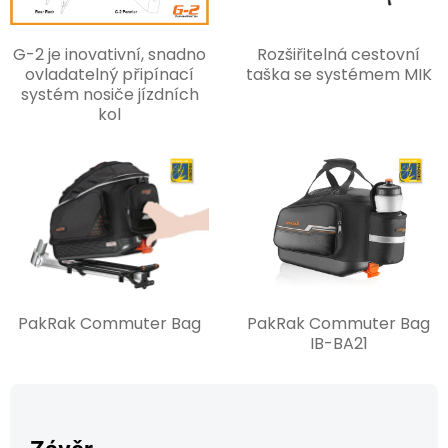
G-2 je inovativní, snadno
Rozšiřitelná cestovní
ovladatelný připínací
taška se systémem MIK
systém nosiče jízdních
kol
PakRak Commuter Bag
PakRak Commuter Bag
IB-BA21