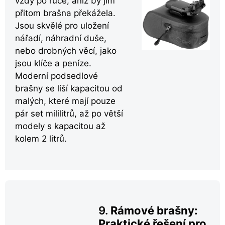
vždy po ruce, aniž by jim
přitom brašna překážela.
Jsou skvělé pro uložení
nářadí, náhradní duše,
nebo drobných věcí, jako
jsou klíče a peníze.
Moderní podsedlové
brašny se liší kapacitou od
malých, které mají pouze
pár set mililitrů, až po větší
modely s kapacitou až
kolem 2 litrů.
9.
Rámové brašny:
Praktické řešení pro