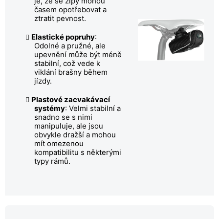
je, že se zipy mohou
časem opotřebovat a
ztratit pevnost.
Elastické popruhy
:
Odolné a pružné, ale
upevnění může být méně
stabilní, což vede k
viklání brašny během
jízdy.
Plastové zacvakávací
systémy
: Velmi stabilní a
snadno se s nimi
manipuluje, ale jsou
obvykle dražší a mohou
mít omezenou
kompatibilitu s některými
typy rámů.