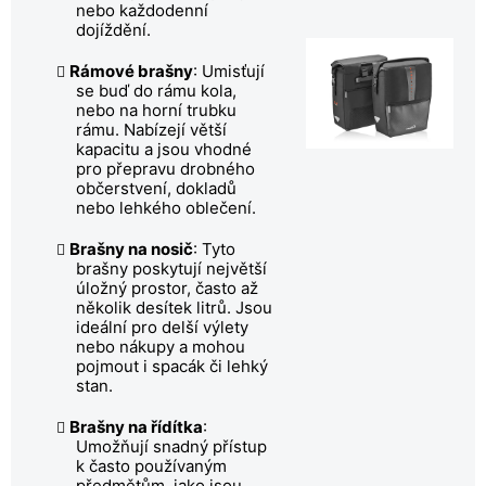
nebo každodenní
dojíždění.
Rámové brašny
: Umisťují
se buď do rámu kola,
nebo na horní trubku
rámu. Nabízejí větší
kapacitu a jsou vhodné
pro přepravu drobného
občerstvení, dokladů
nebo lehkého oblečení.
Brašny na nosič
: Tyto
brašny poskytují největší
úložný prostor, často až
několik desítek litrů. Jsou
ideální pro delší výlety
nebo nákupy a mohou
pojmout i spacák či lehký
stan.
Brašny na řídítka
:
Umožňují snadný přístup
k často používaným
předmětům, jako jsou