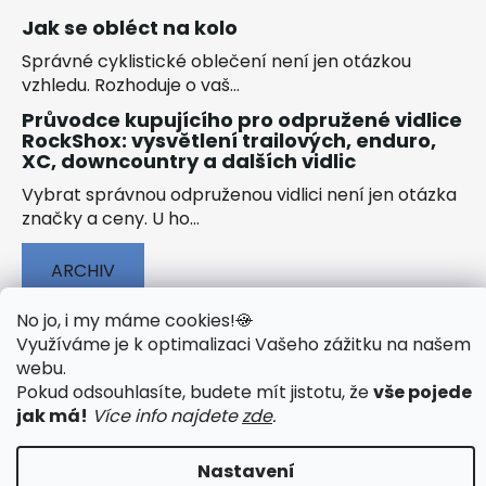
Jak se obléct na kolo
Správné cyklistické oblečení není jen otázkou
vzhledu. Rozhoduje o vaš...
Průvodce kupujícího pro odpružené vidlice
RockShox: vysvětlení trailových, enduro,
XC, downcountry a dalších vidlic
Vybrat správnou odpruženou vidlici není jen otázka
značky a ceny. U ho...
ARCHIV
No jo, i my máme cookies!
🍪
Využíváme je k optimalizaci Vašeho zážitku na našem
webu
.
Pokud odsouhlasíte, budete mít jistotu, že
vše pojede
🟢 TECHNOLOGIE
🟢 O ELEKTROKOLECH
jak má!
Více info najdete
zde
.
🟢 NÁVODY KE STAŽENÍ
Nastavení