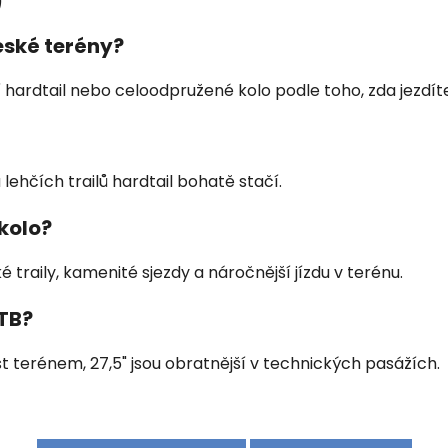
)
české terény?
í hardtail nebo celoodpružené kolo podle toho, zda jezdíte
 lehčích trailů hardtail bohatě stačí.
kolo?
traily, kamenité sjezdy a náročnější jízdu v terénu.
MTB?
ost terénem, 27,5" jsou obratnější v technických pasážích.