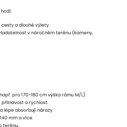
 hodí:
 cesty a dlouhé výlety.
 ovladatelnost v náročném terénu (kameny,
 (např. pro 170–180 cm výška rámu M/L).
 přilnavost a rychlost.
a lépe absorbují nárazy.
 140 mm a více.
o terénu.