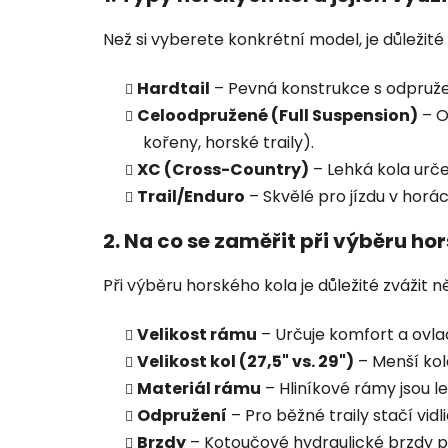
Než si vyberete konkrétní model, je důležité 
Hardtail
– Pevná konstrukce s odpruženo
Celoodpružené (Full Suspension)
– O
kořeny, horské traily).
XC (Cross-Country)
– Lehká kola urč
Trail/Enduro
– Skvělé pro jízdu v horách
2. Na co se zaměřit při výběru ho
Při výběru horského kola je důležité zvážit n
Velikost rámu
– Určuje komfort a ovlad
Velikost kol (27,5" vs. 29")
– Menší kola
Materiál rámu
– Hliníkové rámy jsou l
Odpružení
– Pro běžné traily stačí vid
Brzdy
– Kotoučové hydraulické brzdy po