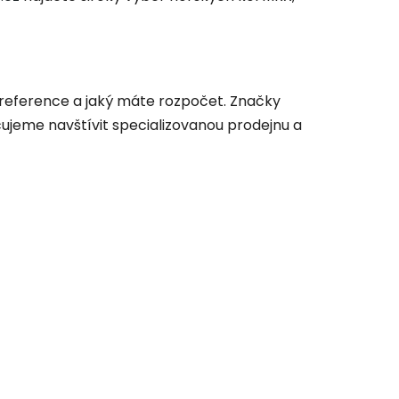
í preference a jaký máte rozpočet. Značky
učujeme navštívit specializovanou prodejnu a