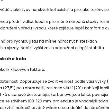
vědět, jaké typy horských kol existují a pro jaké terény se
u přední vidlicí. Ideální pro méně náročné stezky, lesní
dpružení vpředu i vzadu, které zajišťuje lepší komfort a
ená pro rychlou jízdu na mírně náročných stezkách.
 a sjezdy. Nabízí vyšší zdvih odpružení a lepší stabilitu.
rského kola
ěkolik klíčových faktorů:
atelnost. Doporučuje se zvolit velikost podle vaší výšky
 (27,5") jsou obratnější, zatímco větší (29") nabízejí lepší
ehké a cenově dostupnější, karbonové jsou lehčí, pevnější 
lice se zdvihem 100–120 mm, pro enduro je vhodnější zdvih
skytují nejlepší brzdný výkon a jsou ideální do náročnéh