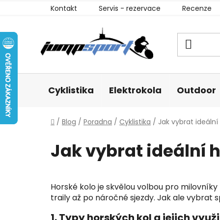
Přejít
Kontakt
Servis - rezervace
Recenze
na
obsah
Cyklistika
Elektrokola
Outdoor
Domů
/
Blog
/
Poradna
/
Cyklistika
/
Jak vybrat ideální
Jak vybrat ideální 
Horské kolo je skvělou volbou pro milovníky 
traily až po náročné sjezdy. Jak ale vybrat 
1. Typy horských kol a jejich využi