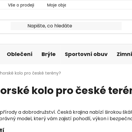
Vše o prodeji
Moje objednávka
Oblečení
Brýle
Sportovní obuv
Zimní
 horské kolo pro české terény?
horské kolo pro české teré
přírody a dobrodružství. Česká krajina nabízí širokou šká
správný model, který vám zajistí pohodlí, výkon i bezpečn
tí