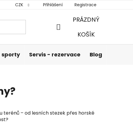
CZK
Přihlášení
Registrace
PRÁZDNÝ
NÁKUPNÍ
KOŠÍK
KOŠÍK
 sporty
Servis - rezervace
Blog
Hodnoc
ny?
lu terénů – od lesních stezek přes horské
ost?