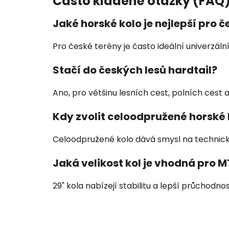
Často kladené otázky (FAQ
Jaké horské kolo je nejlepší pro 
Pro české terény je často ideální univerzáln
Stačí do českých lesů hardtail?
Ano, pro většinu lesních cest, polních cest a
Kdy zvolit celoodpružené horské 
Celoodpružené kolo dává smysl na technické 
Jaká velikost kol je vhodná pro 
29" kola nabízejí stabilitu a lepší průchodn