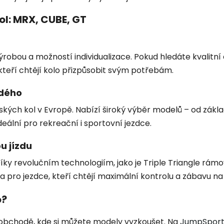
ol: MRX, CUBE, GT
robou a možností individualizace. Pokud hledáte kvalitní
 kteří chtějí kolo přizpůsobit svým potřebám.
ždého
kých kol v Evropě. Nabízí široký výběr modelů – od zákla
eální pro rekreační i sportovní jezdce.
u jízdu
ky revolučním technologiím, jako je Triple Triangle rám
 pro jezdce, kteří chtějí maximální kontrolu a zábavu na 
o?
m obchodě, kde si můžete modely vyzkoušet. Na
JumpSport