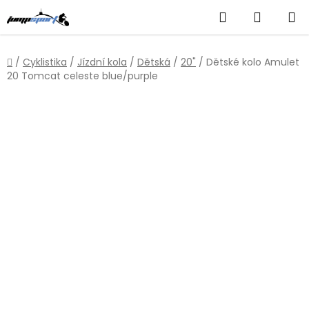
Přejít
Hledat
NÁKUP
na
obsah
KOŠÍK
Domů
/
Cyklistika
/
Jízdní kola
/
Dětská
/
20"
/
Dětské kolo Amulet
20 Tomcat celeste blue/purple