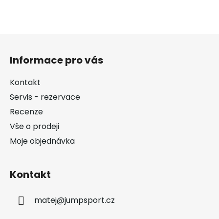
Z
á
Informace pro vás
p
a
Kontakt
t
Servis - rezervace
í
Recenze
Vše o prodeji
Moje objednávka
Kontakt
matej
@
jumpsport.cz