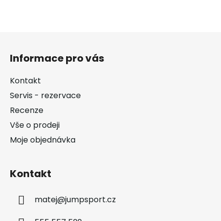
Z
á
Informace pro vás
p
a
Kontakt
t
Servis - rezervace
í
Recenze
Vše o prodeji
Moje objednávka
Kontakt
matej
@
jumpsport.cz