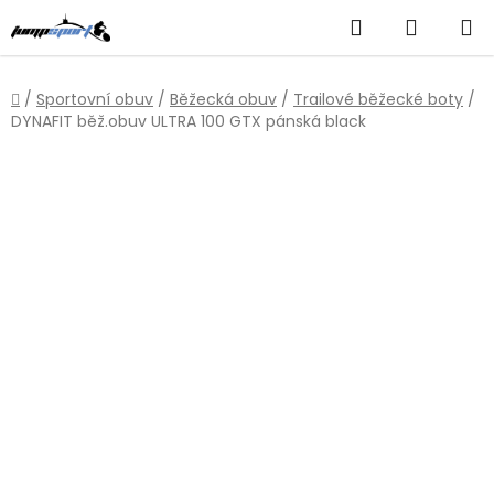
Přejít
Hledat
NÁKUP
na
obsah
KOŠÍK
Domů
/
Sportovní obuv
/
Běžecká obuv
/
Trailové běžecké boty
/
DYNAFIT běž.obuv ULTRA 100 GTX pánská black