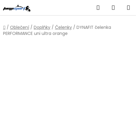
Přejít
Hledat
NÁKUP
na
obsah
KOŠÍK
Domů
/
Oblečení
/
Doplňky
/
Čelenky
/
DYNAFIT čelenka
PERFORMANCE uni ultra orange