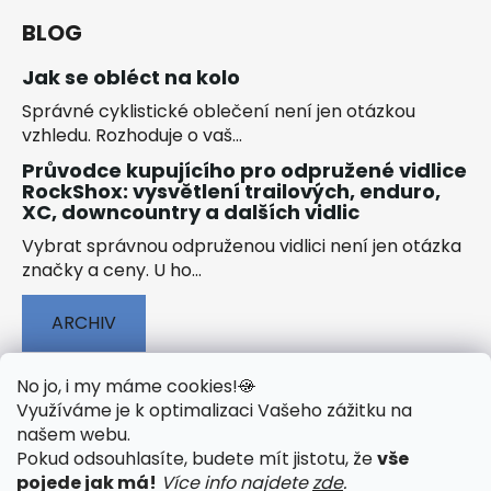
BLOG
Jak se obléct na kolo
Správné cyklistické oblečení není jen otázkou
vzhledu. Rozhoduje o vaš...
Průvodce kupujícího pro odpružené vidlice
RockShox: vysvětlení trailových, enduro,
XC, downcountry a dalších vidlic
Vybrat správnou odpruženou vidlici není jen otázka
značky a ceny. U ho...
ARCHIV
No jo, i my máme cookies!
🍪
Využíváme je k optimalizaci Vašeho zážitku na
našem webu
.
🟢 TECHNOLOGIE
🟢 O ELEKTROKOLECH
Pokud odsouhlasíte, budete mít jistotu, že
vše
🟢 NÁVODY KE STAŽENÍ
pojede jak má!
Více info najdete
zde
.