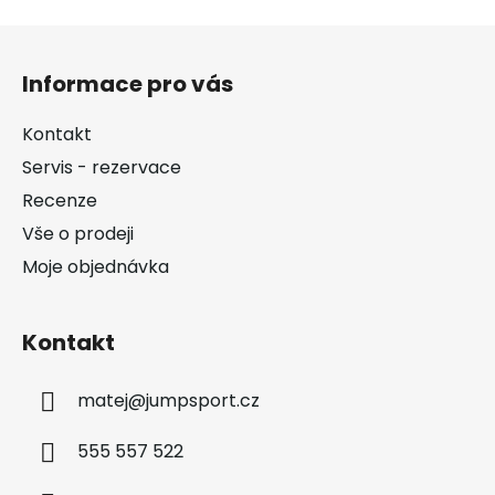
Z
á
Informace pro vás
p
a
Kontakt
t
Servis - rezervace
í
Recenze
Vše o prodeji
Moje objednávka
Kontakt
matej
@
jumpsport.cz
555 557 522