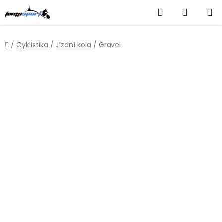
Přejít
Hledat
NÁKUP
na
obsah
KOŠÍK
Domů
/
Cyklistika
/
Jízdní kola
/
Gravel