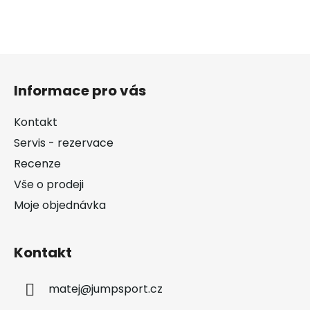
Z
á
Informace pro vás
p
a
Kontakt
t
Servis - rezervace
í
Recenze
Vše o prodeji
Moje objednávka
Kontakt
matej
@
jumpsport.cz