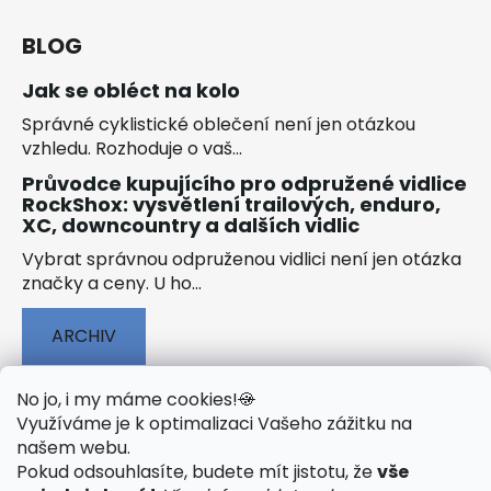
BLOG
Jak se obléct na kolo
Správné cyklistické oblečení není jen otázkou
vzhledu. Rozhoduje o vaš...
Průvodce kupujícího pro odpružené vidlice
RockShox: vysvětlení trailových, enduro,
XC, downcountry a dalších vidlic
Vybrat správnou odpruženou vidlici není jen otázka
značky a ceny. U ho...
ARCHIV
No jo, i my máme cookies!
🍪
Využíváme je k optimalizaci Vašeho zážitku na
našem webu
.
🟢 TECHNOLOGIE
🟢 O ELEKTROKOLECH
Pokud odsouhlasíte, budete mít jistotu, že
vše
🟢 NÁVODY KE STAŽENÍ