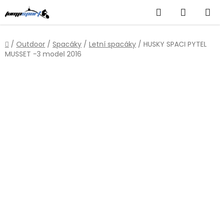
Přejít
Hledat
NÁKUP
na
obsah
KOŠÍK
Domů
/
Outdoor
/
Spacáky
/
Letní spacáky
/
HUSKY SPACI PYTEL
MUSSET -3 model 2016