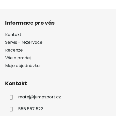
Z
á
Informace pro vás
p
a
Kontakt
t
Servis - rezervace
í
Recenze
Vše o prodeji
Moje objednávka
Kontakt
matej
@
jumpsport.cz
555 557 522