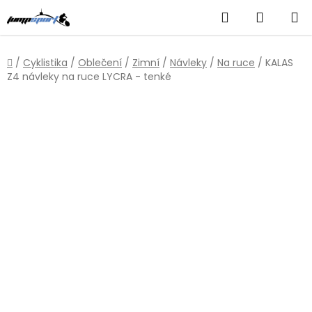
Přejít
Hledat
NÁKUP
na
obsah
KOŠÍK
Domů
/
Cyklistika
/
Oblečení
/
Zimní
/
Návleky
/
Na ruce
/
KALAS
Z4 návleky na ruce LYCRA - tenké