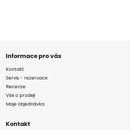
Z
á
Informace pro vás
p
a
Kontakt
t
Servis - rezervace
í
Recenze
Vše o prodeji
Moje objednávka
Kontakt