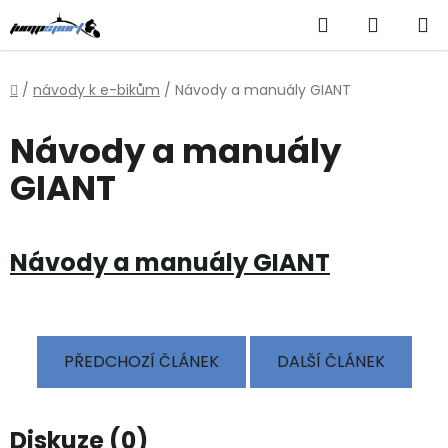
Přejít
Hledat
NÁKUP
na
obsah
KOŠÍK
Domů
/
návody k e-bikům
/
Návody a manuály GIANT
Návody a manuály
GIANT
Návody a manuály GIANT
PŘEDCHOZÍ ČLÁNEK
DALŠÍ ČLÁNEK
Diskuze (0)