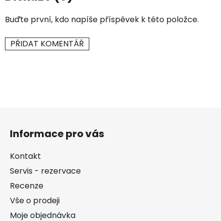
Buďte první, kdo napíše příspěvek k této položce.
PŘIDAT KOMENTÁŘ
Z
á
Informace pro vás
p
a
Kontakt
t
Servis - rezervace
í
Recenze
Vše o prodeji
Moje objednávka