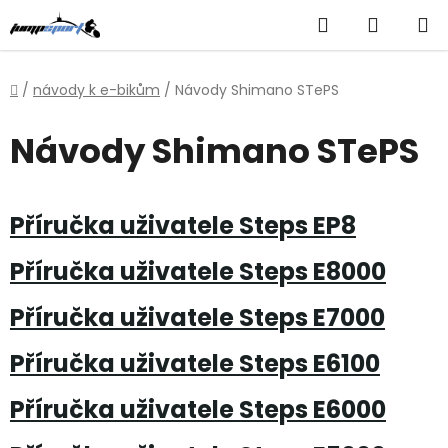
Přejít
Hledat
NÁKUP
na
obsah
KOŠÍK
Domů
/
návody k e-bikům
/
Návody Shimano STePS
Návody Shimano STePS
Příručka uživatele Steps EP8
Příručka uživatele Steps E8000
Příručka uživatele Steps E7000
Příručka uživatele Steps E6100
Příručka uživatele Steps E6000