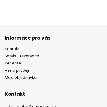
Z
á
Informace pro vás
p
a
Kontakt
t
Servis - rezervace
í
Recenze
Vše o prodeji
Moje objednávka
Kontakt
matej
@
jumpsport.cz