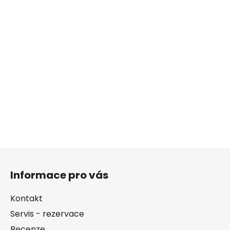
Z
á
Informace pro vás
p
a
Kontakt
t
Servis - rezervace
í
Recenze