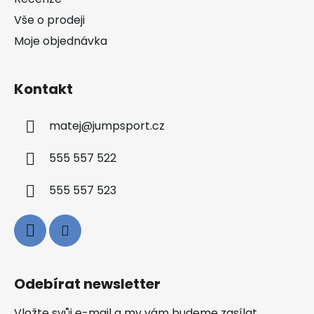
Vše o prodeji
Moje objednávka
Kontakt
matej
@
jumpsport.cz
555 557 522
555 557 523
Odebírat newsletter
Vložte svůj e-mail a my vám budeme zasílat