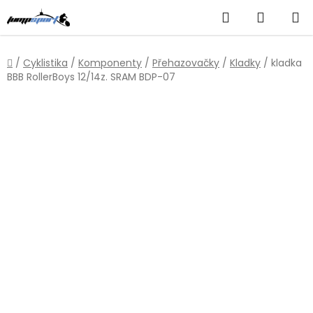
Přejít
Hledat
NÁKUP
na
obsah
KOŠÍK
Domů
/
Cyklistika
/
Komponenty
/
Přehazovačky
/
Kladky
/
kladka
BBB RollerBoys 12/14z. SRAM BDP-07