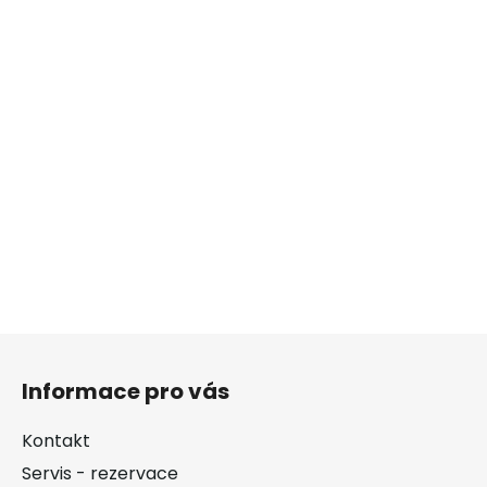
Z
á
Informace pro vás
p
a
Kontakt
t
Servis - rezervace