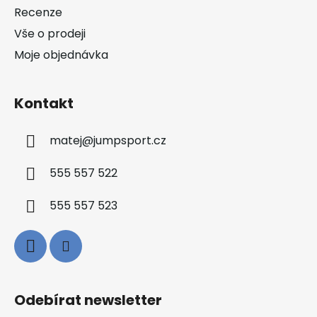
í
Recenze
Vše o prodeji
Moje objednávka
Kontakt
matej
@
jumpsport.cz
555 557 522
555 557 523
Odebírat newsletter