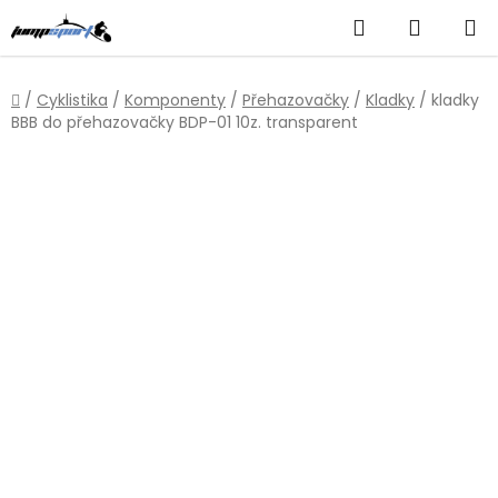
Přejít
Hledat
NÁKUP
na
obsah
KOŠÍK
Domů
/
Cyklistika
/
Komponenty
/
Přehazovačky
/
Kladky
/
kladky
BBB do přehazovačky BDP-01 10z. transparent