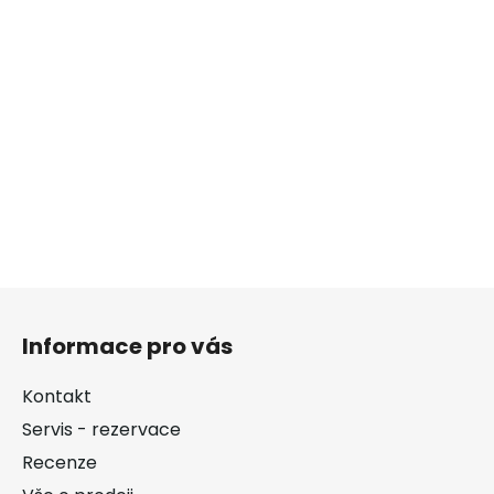
Z
á
Informace pro vás
p
a
Kontakt
t
Servis - rezervace
í
Recenze