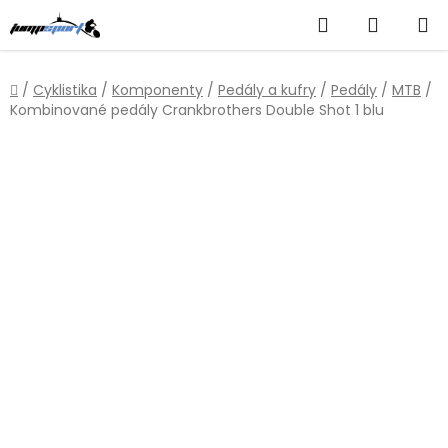
Přejít
Hledat
NÁKUP
na
obsah
KOŠÍK
Domů
/
Cyklistika
/
Komponenty
/
Pedály a kufry
/
Pedály
/
MTB
/
Kombinované pedály Crankbrothers Double Shot 1 blu