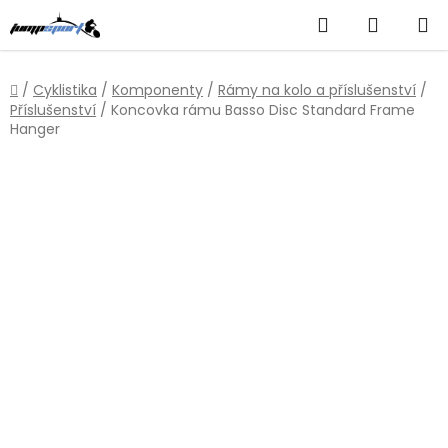
Přejít
Hledat
NÁKUP
na
obsah
KOŠÍK
Domů
/
Cyklistika
/
Komponenty
/
Rámy na kolo a příslušenství
/
Příslušenství
/
Koncovka rámu Basso Disc Standard Frame
Hanger