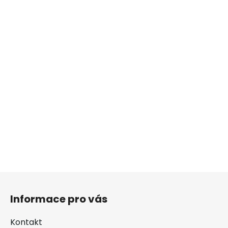
Z
á
Informace pro vás
p
a
Kontakt