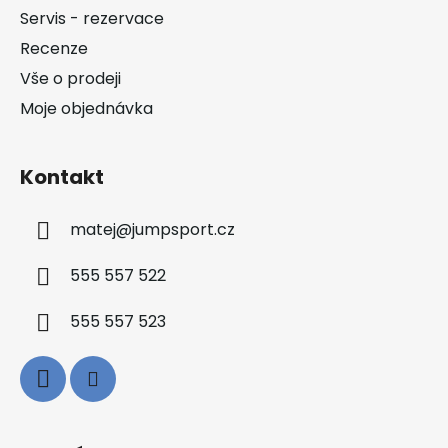
t
Servis - rezervace
í
Recenze
Vše o prodeji
Moje objednávka
Kontakt
matej
@
jumpsport.cz
555 557 522
555 557 523