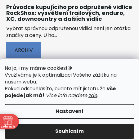
Průvodce kupujícího pro odpružené vidlice
RockShox: vysvětlení trailových, enduro,
XC, downcountry a dalších vidlic
Vybrat správnou odpruženou vidlici není jen otázka
značky a ceny. U ho...
ARCHIV
No jo, i my máme cookies!
🍪
Využíváme je k optimalizaci Vašeho zážitku na
našem webu
.
🟢 TECHNOLOGIE
🟢 O ELEKTROKOLECH
Pokud odsouhlasíte, budete mít jistotu, že
vše
🟢 NÁVODY KE STAŽENÍ
pojede jak má!
Více info najdete
zde
.
Nastavení
Vytvořil Shoptet
&
PekneWeby
Zobrazit
Souhlasím
Copyright 2026
JumpSport.cz
. Všechna práva