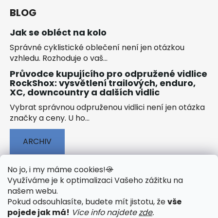
BLOG
Jak se obléct na kolo
Správné cyklistické oblečení není jen otázkou
vzhledu. Rozhoduje o vaš...
Průvodce kupujícího pro odpružené vidlice
RockShox: vysvětlení trailových, enduro,
XC, downcountry a dalších vidlic
Vybrat správnou odpruženou vidlici není jen otázka
značky a ceny. U ho...
ARCHIV
No jo, i my máme cookies!
🍪
Využíváme je k optimalizaci Vašeho zážitku na
našem webu
.
🟢 TECHNOLOGIE
🟢 O ELEKTROKOLECH
Pokud odsouhlasíte, budete mít jistotu, že
vše
🟢 NÁVODY KE STAŽENÍ
pojede jak má!
Více info najdete
zde
.