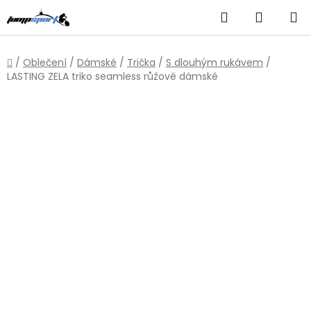
Přejít
Hledat
NÁKUP
na
obsah
KOŠÍK
Domů
/
Oblečení
/
Dámské
/
Trička
/
S dlouhým rukávem
/
LASTING ZELA triko seamless růžové dámské