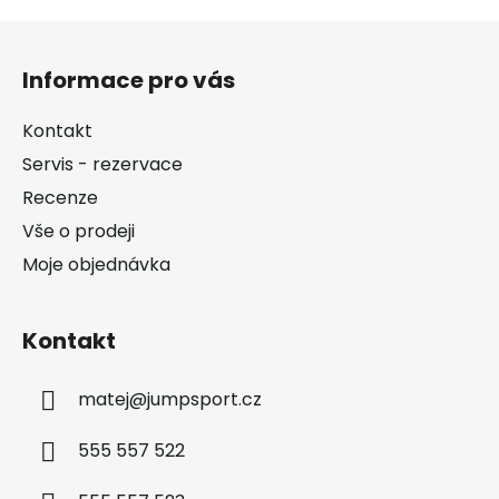
Z
á
Informace pro vás
p
a
Kontakt
t
Servis - rezervace
í
Recenze
Vše o prodeji
Moje objednávka
Kontakt
matej
@
jumpsport.cz
555 557 522