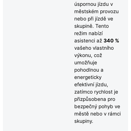
úspornou jízdu v
městském provozu
nebo při jízdě ve
skupině. Tento
režim nabízí
asistenci až
340 %
vašeho vlastního
výkonu, což
umožňuje
pohodlnou a
energeticky
efektivní jízdu,
zatímco rychlost je
přizpůsobena pro
bezpečný pohyb ve
městě nebo v rámci
skupiny.