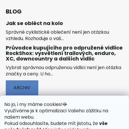
BLOG
Jak se obléct na kolo
Správné cyklistické oblečení není jen otázkou
vzhledu. Rozhoduje o vaš...
Průvodce kupujícího pro odpružené vidlice
RockShox: vysvětlení trailových, enduro,
XC, downcountry a dalších vidlic
Vybrat správnou odpruženou vidlici není jen otázka
značky a ceny. U ho...
ARCHIV
No jo, i my máme cookies!
🍪
Využíváme je k optimalizaci Vašeho zážitku na
našem webu
.
🟢 TECHNOLOGIE
🟢 O ELEKTROKOLECH
Pokud odsouhlasíte, budete mít jistotu, že
vše
🟢 NÁVODY KE STAŽENÍ