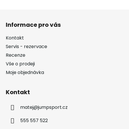
Z
á
Informace pro vás
p
a
Kontakt
t
Servis - rezervace
í
Recenze
Vše o prodeji
Moje objednávka
Kontakt
matej
@
jumpsport.cz
555 557 522