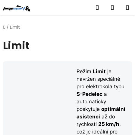
Přejít
Hledat
NÁKUP
na
obsah
KOŠÍK
Domů
/
Limit
Limit
Režim
Limit
je
navržen speciálně
pro elektrokola typu
S-Pedelec
a
automaticky
poskytuje
optimální
asistenci
až do
rychlosti
25 km/h
,
což je ideální pro