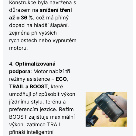
Konstrukce byla navržena s
důrazem na
snížení tření
až o 36 %
, což má přímý
dopad na hladší šlapání,
zejména při vyšších
rychlostech nebo vypnutém
motoru.
4.
Optimalizovaná
podpora
: Motor nabízí tři
režimy asistence –
ECO,
TRAIL a BOOST
, které
umožňují přizpůsobit výkon
jízdnímu stylu, terénu a
preferencím jezdce. Režim
BOOST zajišťuje maximální
výkon, zatímco TRAIL
přináší inteligentní