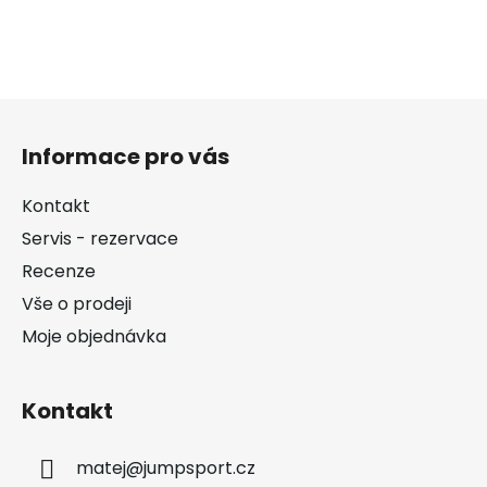
Z
á
Informace pro vás
p
a
Kontakt
t
Servis - rezervace
í
Recenze
Vše o prodeji
Moje objednávka
Kontakt
matej
@
jumpsport.cz