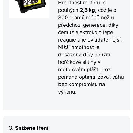
Hmotnost motoru je
pouhých
2,6 kg
, což je o
300 gramů méně než u
předchozí generace, díky
čemuž elektrokolo lépe
reaguje a je ovladatelnější.
Nižší hmotnost je
dosažena díky použití
hořčíkové slitiny v
motorovém plášti, což
pomáhá optimalizovat váhu
bez kompromisu na
výkonu.
3.
Snížené tření
: