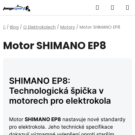
Přejít
Hledat
NÁKUP
na
obsah
KOŠÍK
Domů
/
Blog
/
O Elektrokolech
/
Motory
/
Motor SHIMANO EP8
Motor SHIMANO EP8
SHIMANO EP8:
Technologická špička v
motorech pro elektrokola
Motor
SHIMANO EP8
nastavuje nové standardy
pro elektrokola. Jeho technické specifikace
dokazují významné vylepšení oproti starším