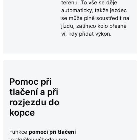
terénu. To vše se děje
automaticky, takže jezdec
se může plně soustředit na
jízdu, zatímco kolo přesně
ví, kdy přidat výkon.
Pomoc při
tlačení a při
rozjezdu do
kopce
Funkce
pomoci při tlačení
je skvělou výhodou pro