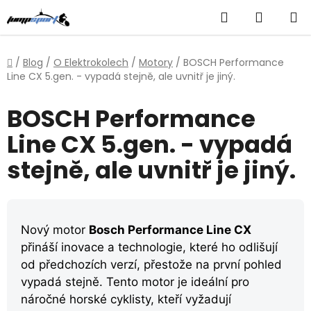
Přejít
Hledat
NÁKUP
na
obsah
KOŠÍK
Domů
/
Blog
/
O Elektrokolech
/
Motory
/
BOSCH Performance
Line CX 5.gen. - vypadá stejně, ale uvnitř je jiný.
BOSCH Performance
Line CX 5.gen. - vypadá
stejně, ale uvnitř je jiný.
Nový motor
Bosch Performance Line CX
přináší inovace a technologie, které ho odlišují
od předchozích verzí, přestože na první pohled
vypadá stejně. Tento motor je ideální pro
náročné horské cyklisty, kteří vyžadují