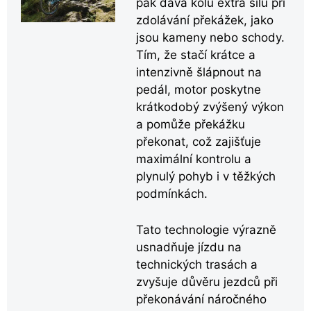
pak dává kolu extra sílu při
zdolávání překážek, jako
jsou kameny nebo schody.
Tím, že stačí krátce a
intenzivně šlápnout na
pedál, motor poskytne
krátkodobý zvýšený výkon
a pomůže překážku
překonat, což zajišťuje
maximální kontrolu a
plynulý pohyb i v těžkých
podmínkách.
Tato technologie výrazně
usnadňuje jízdu na
technických trasách a
zvyšuje důvěru jezdců při
překonávání náročného