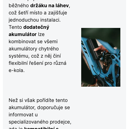
běžného
držáku na láhev
,
což šetří místo a zajišťuje
jednoduchou instalaci.
Tento
dodatečný
akumulátor
lze
kombinovat se všemi
akumulátory chytrého
systému, což z něj činí
flexibilní řešení pro různá
e-kola.
Než si však pořídíte tento
akumulátor, doporučuje se
informovat u
specializovaného prodejce,
zda je
kompatibilní s