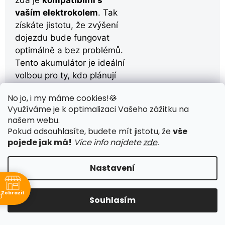
vaším elektrokolem
. Tak
získáte jistotu, že zvýšení
dojezdu bude fungovat
optimálně a bez problémů.
Tento akumulátor je ideální
volbou pro ty, kdo plánují
delší výlety a chtějí mít
No jo, i my máme cookies!
🍪
jistotu, že jim nedojde
Využíváme je k optimalizaci Vašeho zážitku na
energie na cestě zpět.
našem webu
.
Pokud odsouhlasíte, budete mít jistotu, že
vše
pojede jak má!
Více info najdete
zde
.
Nastavení
Vlastní jízdní
Zobrazit
0
Souhlasím
režimy