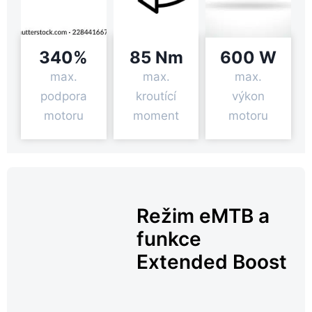
340%
85 Nm
600 W
max.
max.
max.
podpora
kroutící
výkon
motoru
moment
motoru
Režim eMTB a
funkce
Extended Boost