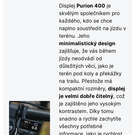
Displej
Purion 400
je
skvělým společníkem pro
každého, kdo se chce
naplno soustředit na jízdu v
terénu. Jeho
minimalistický design
zajišťuje, že vás během
jízdy neodvádí od
důležitých věcí, jako je
terén pod koly a překážky
na trailu. Přestože má
kompaktní rozměry,
displej
je velmi dobře čitelný
, což
je zajištěno jeho vysokým
kontrastem. Díky tomu
snadno a rychle zachytíte
všechny potřebné
informace, jako je rychlost,