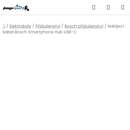
Přejít
Hledat
NÁKUP
na
obsah
KOŠÍK
Domů
/
Elektrokola
/
Příslušenství
/
Bosch příslušenství
/
Nabíjecí
kabel Bosch Smartphone Hub USB-C