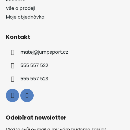
Vše o prodeji
Moje objednávka
Kontakt
matej
@
jumpsport.cz
555 557 522
555 557 523
Odebírat newsletter
Vložte svůj e-mail a my vám budeme zasílat