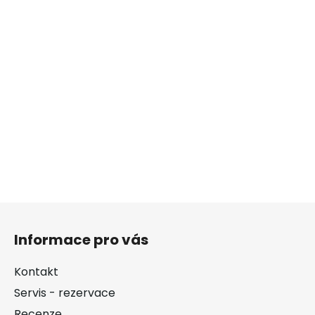
Z
á
Informace pro vás
p
a
Kontakt
t
Servis - rezervace
í
Recenze