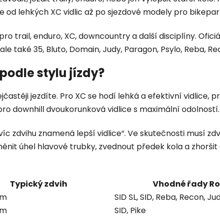
 od lehkých XC vidlic až po sjezdové modely pro bikepar
pro trail, enduro, XC, downcountry a další disciplíny. Of
dy, ale také 35, Bluto, Domain, Judy, Paragon, Psylo, Reba, R
podle stylu jízdy?
častěji jezdíte. Pro XC se hodí lehká a efektivní vidlice, pr
pro downhill dvoukorunková vidlice s maximální odolností.
víc zdvihu znamená lepší vidlice“. Ve skutečnosti musí zdv
změnit úhel hlavové trubky, zvednout předek kola a zhoršit
Typický zdvih
Vhodné řady R
mm
SID SL, SID, Reba, Recon, Ju
mm
SID, Pike