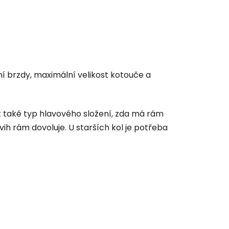
í brzdy, maximální velikost kotouče a
át také typ hlavového složení, zda má rám
ih rám dovoluje. U starších kol je potřeba