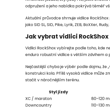
odpružení a jeho nabídka pokrývá téměř vše
Aktuální průvodce shrnuje vidlice RockShox 
jako SID SL, SID, Pike, Lyrik, ZEB, BoXXer, Ru
Jak vybrat vidlici RockShox 
Vidlici RockShox vybírejte podle toho, kde nej
enduro robustní vidlice s větším zdvihem a 
Nejčastější chyba je výběr podle dojmu, že „
konstrukci kola. Příliš vysoká vidlice může 
stačit v náročnějším terénu.
Styl jízdy
XC / maraton
80–120 
Downcountry
110–130 