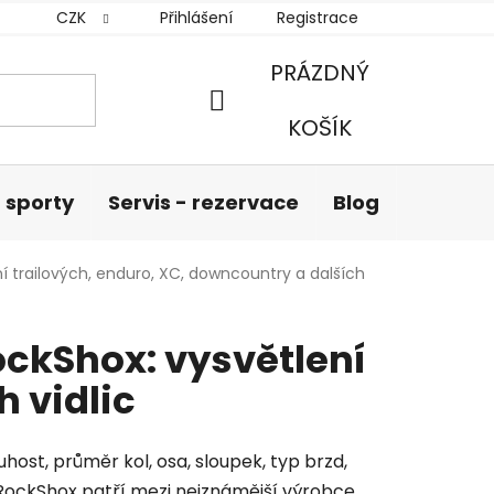
CZK
Přihlášení
Registrace
PRÁZDNÝ
NÁKUPNÍ
KOŠÍK
KOŠÍK
 sporty
Servis - rezervace
Blog
Hodnoc
í trailových, enduro, XC, downcountry a dalších
ockShox: vysvětlení
 vidlic
host, průměr kol, osa, sloupek, typ brzd,
olo. RockShox patří mezi nejznámější výrobce