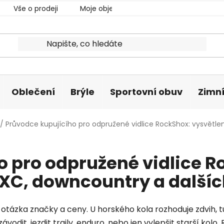
Vše o prodeji
Moje objednávka
Oblečení
Brýle
Sportovní obuv
Zimní
/
Průvodce kupujícího pro odpružené vidlice RockShox: vysvětlen
 pro odpružené vidlice R
 XC, downcountry a dalších
otázka značky a ceny. U horského kola rozhoduje zdvih, tu
e závodit, jezdit traily, enduro, nebo jen vylepšit starší k