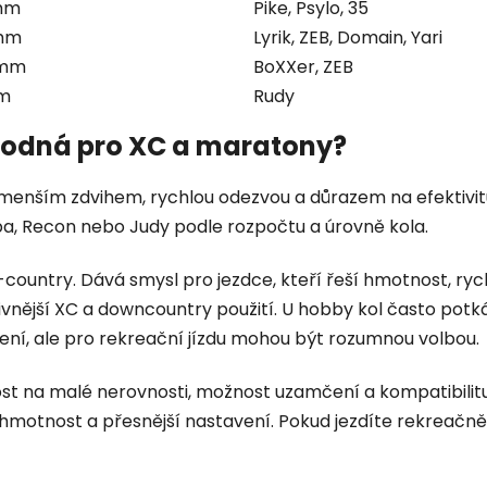
mm
Pike, Psylo, 35
 mm
Lyrik, ZEB, Domain, Yari
 mm
BoXXer, ZEB
m
Rudy
vhodná pro XC a maratony?
 menším zdvihem, rychlou odezvou a důrazem na efektivitu 
ba, Recon nebo Judy podle rozpočtu a úrovně kola.
country. Dává smysl pro jezdce, kteří řeší hmotnost, ryc
resivnější XC a downcountry použití. U hobby kol často pot
ní, ale pro rekreační jízdu mohou být rozumnou volbou.
ivost na malé nerovnosti, možnost uzamčení a kompatibilit
ší hmotnost a přesnější nastavení. Pokud jezdíte rekreač