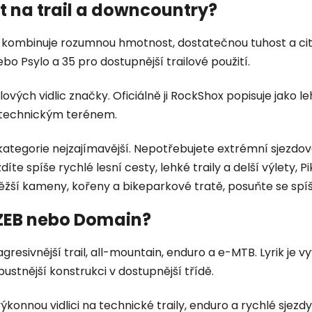
it na trail a downcountry?
rá kombinuje rozumnou hmotnost, dostatečnou tuhost a cit
o Psylo a 35 pro dostupnější trailové použití.
lových vidlic značky. Oficiálně ji RockShox popisuje jako 
 s technickým terénem.
kategorie nejzajímavější. Nepotřebujete extrémní sjezdovou
díte spíše rychlé lesní cesty, lehké traily a delší výlety, 
těžší kameny, kořeny a bikeparkové tratě, posuňte se spíš
 ZEB nebo Domain?
resivnější trail, all-mountain, enduro a e-MTB. Lyrik je vyv
ustnější konstrukci v dostupnější třídě.
 výkonnou vidlici na technické traily, enduro a rychlé sjez