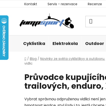
Přejít
Kontakt
Servis - rezervace
Recenze
na
obsah
Cyklistika
Elektrokola
Outdoor
Domů
/
Blog
/
Novinky ze světa cyklistikyy a outdooru.
vidlic
Průvodce kupujícího
trailových, enduro,
Vybrat správnou odpruženou vidlici není jen 
hmotnost jezdce, styl jízdy i to, jestli chcet