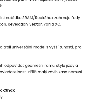
k.
iciální nabídka SRAM/RockShox zahrnuje řady
econ, Revelation, Sektor, Yari a XC.
o trail univerzální model s vyšší tuhostí, pro
ih odpovídat geometrii rámu, stylu jízdy a
 ovladatelnost. Příliš malý zdvih zase nemusí
ockShox
dy