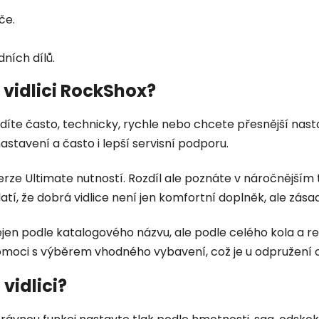
če.
ních dílů.
í vidlici RockShox?
zdíte často, technicky, rychle nebo chcete přesnější nast
nastavení a často i lepší servisní podporu.
erze Ultimate nutností. Rozdíl ale poznáte v náročnějším 
atí, že dobrá vidlice není jen komfortní doplněk, ale zása
nejen podle katalogového názvu, ale podle celého kola a 
pomoci s výběrem vhodného vybavení, což je u odpružení o
vidlici?