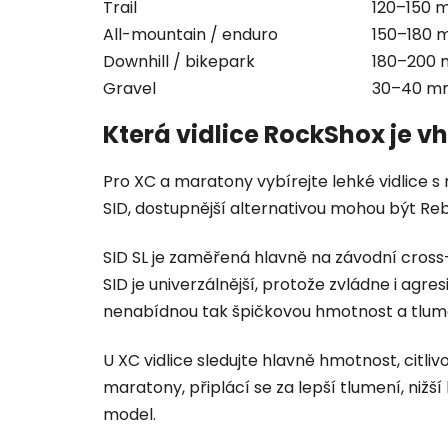
Trail
120–150 
All-mountain / enduro
150–180
Downhill / bikepark
180–200
Gravel
30–40 m
Která vidlice RockShox je 
Pro XC a maratony vybírejte lehké vidlice s
SID, dostupnější alternativou mohou být Re
SID SL je zaměřená hlavně na závodní cross-
SID je univerzálnější, protože zvládne i ag
nenabídnou tak špičkovou hmotnost a tlume
U XC vidlice sledujte hlavně hmotnost, citl
maratony, připlácí se za lepší tlumení, niž
model.