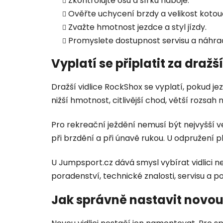
Zkontrolujte osu a šířku náboje.
Ověřte uchycení brzdy a velikost kotou
Zvažte hmotnost jezdce a styl jízdy.
Promyslete dostupnost servisu a náhrad
Vyplatí se připlatit za dražš
Dražší vidlice RockShox se vyplatí, pokud je
nižší hmotnost, citlivější chod, větší rozsah 
Pro rekreační ježdění nemusí být nejvyšší v
při brzdění a při únavě rukou. U odpružení pl
U Jumpsport.cz dává smysl vybírat vidlici 
poradenství, technické znalosti, servisu a 
Jak správně nastavit novou 