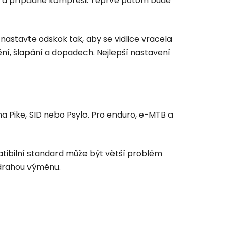
kok a případně kompresi. Teprve potom bude
k nastavte odskok tak, aby se vidlice vracela
í, šlapání a dopadech. Nejlepší nastavení
a Pike, SID nebo Psylo. Pro enduro, e-MTB a
patibilní standard může být větší problém
t drahou výměnu.