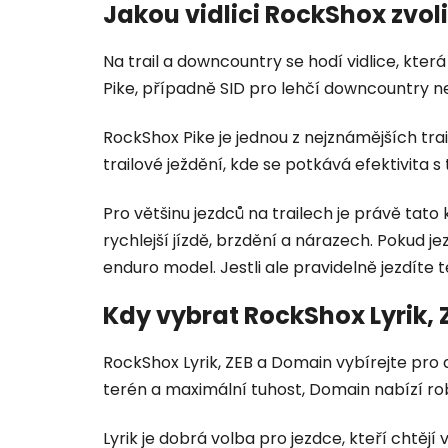
Jakou vidlici RockShox zvol
Na trail a downcountry se hodí vidlice, kte
Pike, případně SID pro lehčí downcountry neb
RockShox Pike je jednou z nejznámějších trai
trailové ježdění, kde se potkává efektivita
Pro většinu jezdců na trailech je právě tato 
rychlejší jízdě, brzdění a nárazech. Pokud jez
enduro model. Jestli ale pravidelně jezdíte 
Kdy vybrat RockShox Lyrik,
RockShox Lyrik, ZEB a Domain vybírejte pro ag
terén a maximální tuhost, Domain nabízí rob
Lyrik je dobrá volba pro jezdce, kteří chtějí