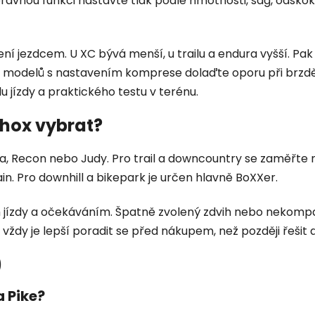
správnou funkci nastavte tlak podle hmotnosti, sag, ods
žení jezdcem. U XC bývá menší, u trailu a endura vyšší. Pa
U modelů s nastavením komprese dolaďte oporu při brzděn
 jízdy a praktického testu v terénu.
Shox vybrat?
ba, Recon nebo Judy. Pro trail a downcountry se zaměřte n
in. Pro downhill a bikepark je určen hlavně BoXXer.
tylem jízdy a očekáváním. Špatně zvolený zdvih nebo nekom
í, vždy je lepší poradit se před nákupem, než později řeši
)
a Pike?