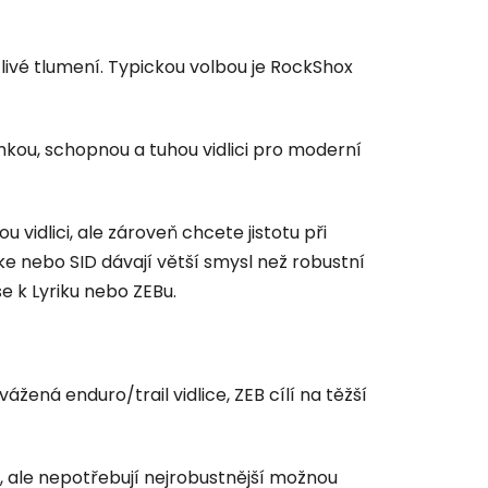
livé tlumení. Typickou volbou je RockShox
lehkou, schopnou a tuhou vidlici pro moderní
 vidlici, ale zároveň chcete jistotu při
Pike nebo SID dávají větší smysl než robustní
e k Lyriku nebo ZEBu.
ážená enduro/trail vidlice, ZEB cílí na těžší
dy, ale nepotřebují nejrobustnější možnou