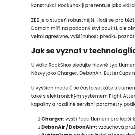
konstrukci. RockShox ji prezentuje jako vidli
ZEB je o stupeň robustnější. Hodí se pro těž
Domain míří na podobný styl použití, ale ob
velmi agresivně, vyšší tuhost předku poznát
Jak se vyznat v technologi
U vidlic RockShox sledujte hlavně typ tlume
Názvy jako Charger, DebonAir, ButterCups neb
U vyšších modelů se často setkáte s tlume
také s elektronickým systémem Flight Atten
kapaliny a rozdílné servisní parametry pod
Charger:
vyšší řada tlumení pro lepší
DebonAir / DebonAir+:
vzduchová pruži