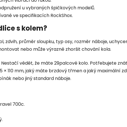
bných vibrací do rukou.
 odpružení u vybraných špičkových modelů.
ívané ve specifikacích RockShox.
dlice s kolem?
, zdvih, průměr sloupku, typ osy, rozměr náboje, uchycen
amontovat nebo může výrazně zhoršit chování kola.
í. Nestačí vědět, že máte 29palcové kolo. Potřebujete zn
15 × 110 mm, jaký máte brzdový třmen a jaký maximální zdv
pínák nebo jiný standard náboje.
gravel 700c.
ý.