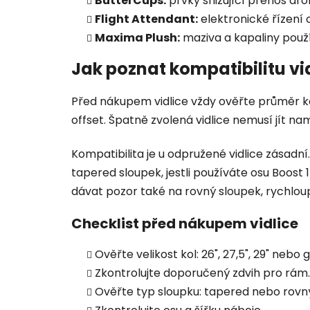
ButterCups:
prvky snižující přenos dro
Flight Attendant:
elektronické řízení
Maxima Plush:
maziva a kapaliny použ
Jak poznat kompatibilitu vi
Před nákupem vidlice vždy ověřte průměr kol
offset. Špatně zvolená vidlice nemusí jít n
Kompatibilita je u odpružené vidlice zásadn
tapered sloupek, jestli používáte osu Boost 
dávat pozor také na rovný sloupek, rychlou
Checklist před nákupem vidlice
Ověřte velikost kol: 26", 27,5", 29" nebo 
Zkontrolujte doporučený zdvih pro rám.
Ověřte typ sloupku: tapered nebo rovn