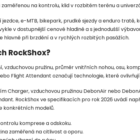
ci zaměřenou na kontrolu, klid v rozbitém terénu a univerzá
ší jezdce, e-MTB, bikepark, prudké sjezdy a enduro tratě, 
vykle v dostupnější cenové hladině a s jednodušší výbavo
e hlavně při brzdění a v rychlých rozbitých pasážích.
ích RockShox?
ní, vzduchovou pružinu, průměr vnitřních nohou, osu, komp
o Flight Attendant označují technologie, které ovlivňují ci
ním Charger, vzduchovou pružinou DebonAir nebo DebonAi
dant. RockShox ve specifikacích pro rok 2026 uvádí např
le konkrétních modelů.
 kontrolu komprese a odskoku.
na zaměřená na citlivost a oporu.