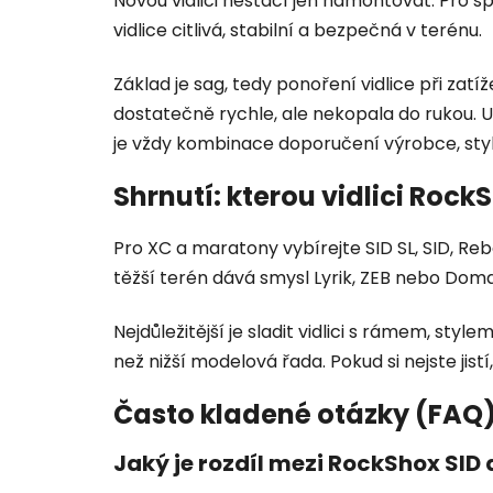
Novou vidlici nestačí jen namontovat. Pro 
vidlice citlivá, stabilní a bezpečná v terénu.
Základ je sag, tedy ponoření vidlice při zatí
dostatečně rychle, ale nekopala do rukou. 
je vždy kombinace doporučení výrobce, stylu
Shrnutí: kterou vidlici Rock
Pro XC a maratony vybírejte SID SL, SID, Re
těžší terén dává smysl Lyrik, ZEB nebo Doma
Nejdůležitější je sladit vidlici s rámem, s
než nižší modelová řada. Pokud si nejste jist
Často kladené otázky (FAQ
Jaký je rozdíl mezi RockShox SID 