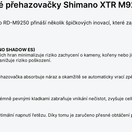
ové přehazovačky Shimano XTR M9
D-M9250 přináší několik špičkových inovací, které zaji
MANO SHADOW ES)
ých hran minimalizuje riziko zachycení o kameny, kořeny nebo j
snižuje riziko poškození.
hazovačka absorbuje náraz a okamžitě se automaticky vrací zpě
émně pevnými kladkami zabraňuje vnikání nečistot, zvyšuje cel
timální napnutí řetězu. Díky tomu je zaručeno přesné obtáčení p