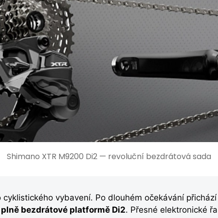
Shimano XTR M9200 Di2 — revoluční bezdrátová sada
cyklistického vybavení. Po dlouhém očekávání přichází
a
plně bezdrátové platformě Di2
. Přesné elektronické ř