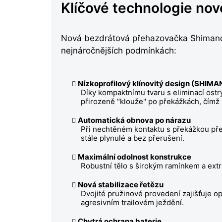
Klíčové technologie n
Nová bezdrátová přehazovačka Shimano R
nejnáročnějších podmínkách:
Nízkoprofilový klínovitý design (SHI
Díky kompaktnímu tvaru s eliminací ostr
přirozeně "klouže" po překážkách, čímž 
Automatická obnova po nárazu
Při nechtěném kontaktu s překážkou pře
stále plynulé a bez přerušení.
Maximální odolnost konstrukce
Robustní tělo s širokým ramínkem a extr
Nová stabilizace řetězu
Dvojité pružinové provedení zajišťuje op
agresivním trailovém ježdění.
Chytrá ochrana baterie