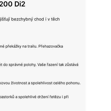
200 Di2
šťují bezchybný chod i v těch
iné překážky na trailu. Přehazovačka
t do správné polohy. Vaše řazení tak zůstává
kovou životnost a spolehlivost celého pohonu.
astorků a spolehlivé držení řetězu i při