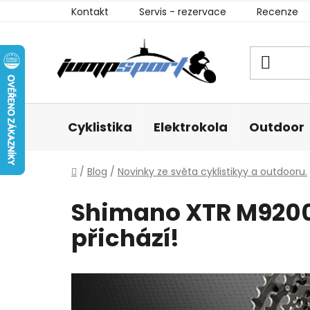
Přejít
Kontakt
Servis - rezervace
Recenze
na
obsah
Cyklistika
Elektrokola
Outdoor
Domů
/
Blog
/
Novinky ze světa cyklistikyy a outdooru.
Shimano XTR M9200 
přichází!