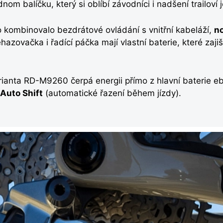
om balíčku, který si oblíbí závodníci i nadšení trailoví j
 kombinovalo bezdrátové ovládání s vnitřní kabeláží,
n
hazovačka i řadící páčka mají vlastní baterie, které zajišť
rianta RD-M9260 čerpá energii přímo z hlavní baterie e
Auto Shift
(automatické řazení během jízdy).