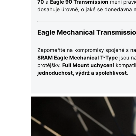
70
a
Eagle 90 Transmission
mění pravid
dosahuje úrovně, o jaké se donedávna 
Eagle Mechanical Transmissi
Zapomeňte na kompromisy spojené s na
SRAM Eagle Mechanical T-Type
jsou na
protějšky.
Full Mount uchycení
kompatib
jednoduchost, výdrž a spolehlivost.