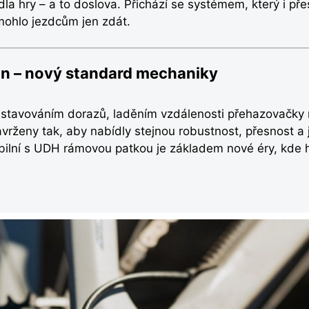
la hry – a to doslova. Přichází se systémem, který i př
mohlo jezdcům jen zdát.
on – nový standard mechaniky
stavováním dorazů, laděním vzdálenosti přehazovačky
vrženy tak, aby nabídly stejnou robustnost, přesnost a 
ilní s UDH rámovou patkou je základem nové éry, kde 