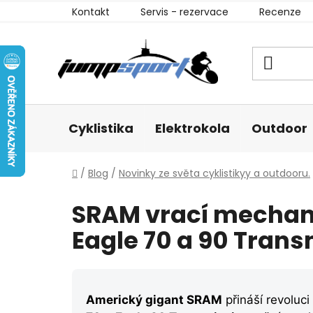
Přejít
Kontakt
Servis - rezervace
Recenze
na
obsah
Cyklistika
Elektrokola
Outdoor
Domů
/
Blog
/
Novinky ze světa cyklistikyy a outdooru.
SRAM vrací mechani
Eagle 70 a 90 Tran
Americký gigant SRAM
přináší revoluc