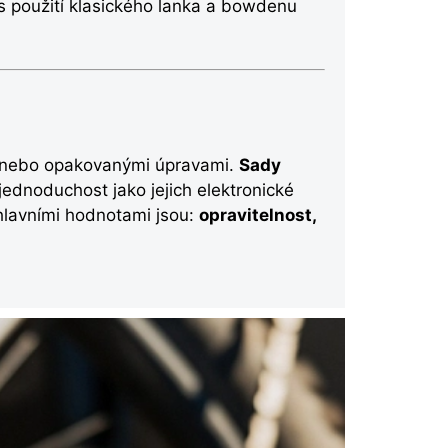
es použití klasického lanka a bowdenu
 nebo opakovanými úpravami.
Sady
jednoduchost jako jejich elektronické
hlavními hodnotami jsou:
opravitelnost,