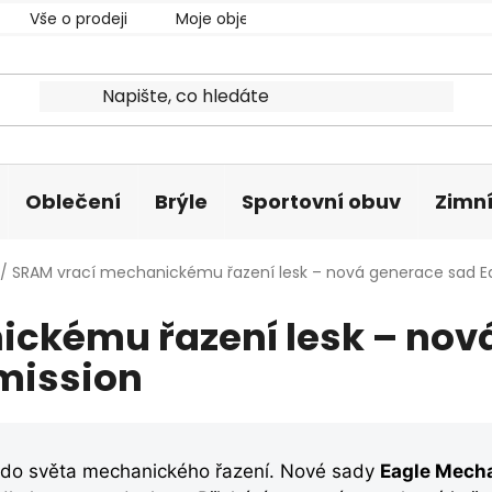
Vše o prodeji
Moje objednávka
Oblečení
Brýle
Sportovní obuv
Zimní
/
SRAM vrací mechanickému řazení lesk – nová generace sad Ea
ckému řazení lesk – nov
smission
i do světa mechanického řazení. Nové sady
Eagle Mecha