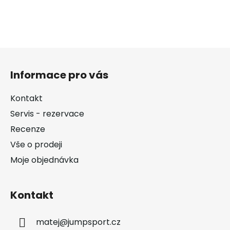
Z
á
Informace pro vás
p
a
Kontakt
t
Servis - rezervace
í
Recenze
Vše o prodeji
Moje objednávka
Kontakt
matej
@
jumpsport.cz