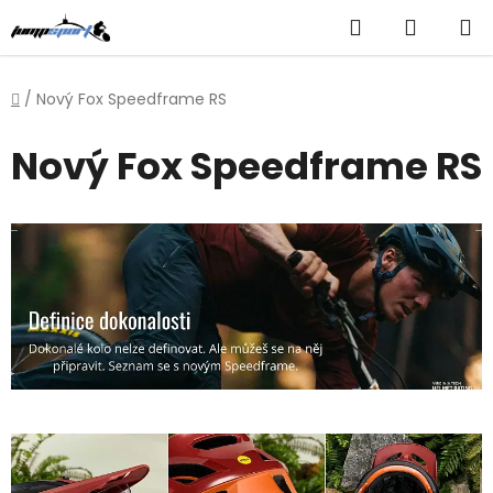
Přejít
Hledat
NÁKUP
na
obsah
KOŠÍK
Domů
/
Nový Fox Speedframe RS
Nový Fox Speedframe RS