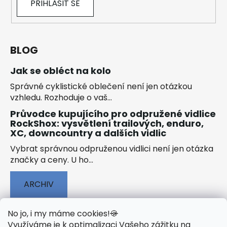
PŘIHLÁSIT SE
BLOG
Jak se obléct na kolo
Správné cyklistické oblečení není jen otázkou
vzhledu. Rozhoduje o vaš...
Průvodce kupujícího pro odpružené vidlice
RockShox: vysvětlení trailových, enduro,
XC, downcountry a dalších vidlic
Vybrat správnou odpruženou vidlici není jen otázka
značky a ceny. U ho...
ARCHIV
No jo, i my máme cookies!
🍪
Využíváme je k optimalizaci Vašeho zážitku na