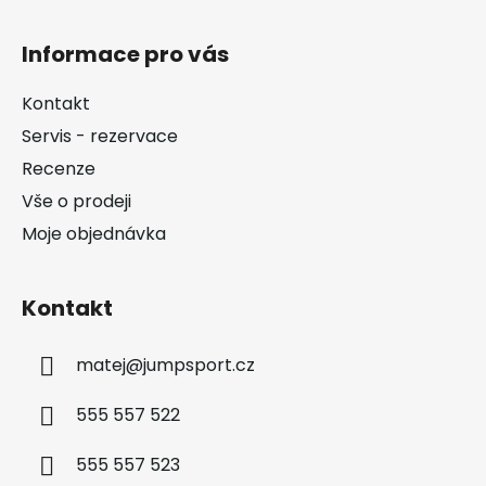
Z
á
Informace pro vás
p
a
Kontakt
t
Servis - rezervace
í
Recenze
Vše o prodeji
Moje objednávka
Kontakt
matej
@
jumpsport.cz
555 557 522
555 557 523