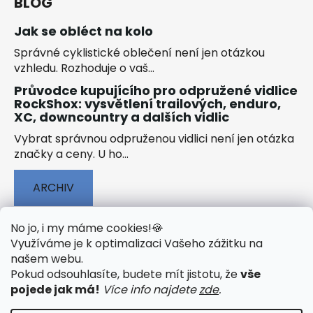
BLOG
Jak se obléct na kolo
Správné cyklistické oblečení není jen otázkou
vzhledu. Rozhoduje o vaš...
Průvodce kupujícího pro odpružené vidlice
RockShox: vysvětlení trailových, enduro,
XC, downcountry a dalších vidlic
Vybrat správnou odpruženou vidlici není jen otázka
značky a ceny. U ho...
ARCHIV
No jo, i my máme cookies!
🍪
Využíváme je k optimalizaci Vašeho zážitku na
našem webu
.
🟢 TECHNOLOGIE
🟢 O ELEKTROKOLECH
Pokud odsouhlasíte, budete mít jistotu, že
vše
🟢 NÁVODY KE STAŽENÍ
pojede jak má!
Více info najdete
zde
.