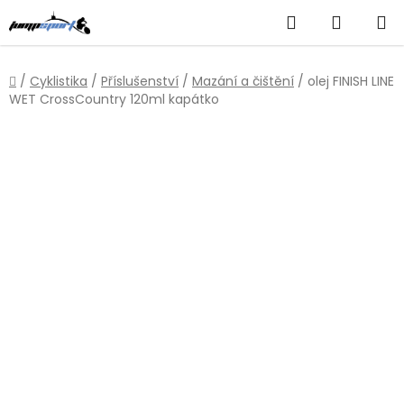
Přejít
Hledat
NÁKUP
na
obsah
KOŠÍK
Domů
/
Cyklistika
/
Příslušenství
/
Mazání a čištění
/
olej FINISH LINE
WET CrossCountry 120ml kapátko