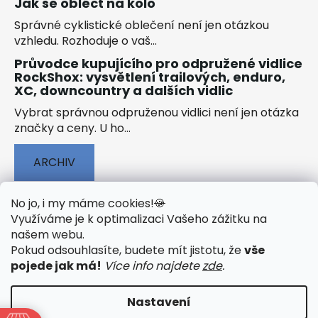
Jak se obléct na kolo
Správné cyklistické oblečení není jen otázkou
vzhledu. Rozhoduje o vaš...
Průvodce kupujícího pro odpružené vidlice
RockShox: vysvětlení trailových, enduro,
XC, downcountry a dalších vidlic
Vybrat správnou odpruženou vidlici není jen otázka
značky a ceny. U ho...
ARCHIV
No jo, i my máme cookies!
🍪
Využíváme je k optimalizaci Vašeho zážitku na
našem webu
.
🟢 TECHNOLOGIE
🟢 O ELEKTROKOLECH
Pokud odsouhlasíte, budete mít jistotu, že
vše
🟢 NÁVODY KE STAŽENÍ
pojede jak má!
Více info najdete
zde
.
Nastavení