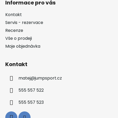
Informace pro vás
p
a
Kontakt
t
Servis - rezervace
í
Recenze
Vše o prodeji
Moje objednávka
Kontakt
matej
@
jumpsport.cz
555 557 522
555 557 523