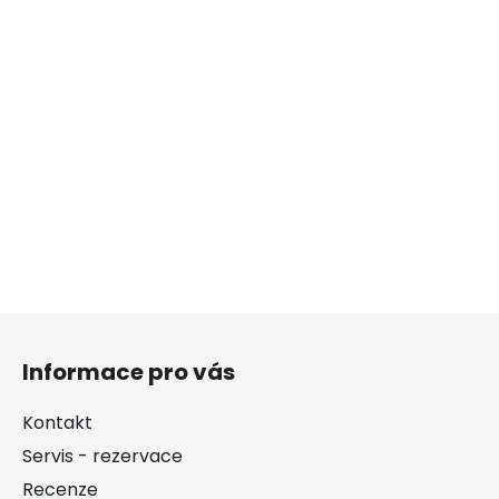
Z
á
Informace pro vás
p
a
Kontakt
t
Servis - rezervace
í
Recenze