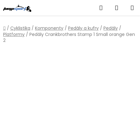
Přejít
Hledat
NÁKUP
na
obsah
KOŠÍK
Domů
/
Cyklistika
/
Komponenty
/
Pedály a kufry
/
Pedály
/
Platformy
/
Pedály Crankbrothers Stamp 1 Small orange Gen
2