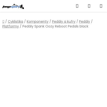
Přejít
Hledat
NÁKUP
na
obsah
KOŠÍK
Domů
/
Cyklistika
/
Komponenty
/
Pedály a kufry
/
Pedály
/
Platformy
/
Pedály Spank Oozy Reboot Pedals black