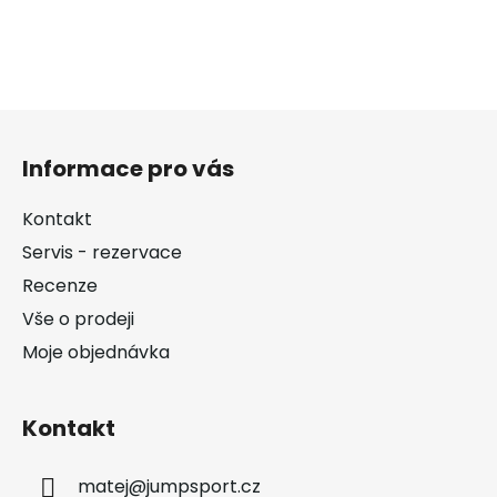
Z
á
Informace pro vás
p
a
Kontakt
t
Servis - rezervace
í
Recenze
Vše o prodeji
Moje objednávka
Kontakt
matej
@
jumpsport.cz