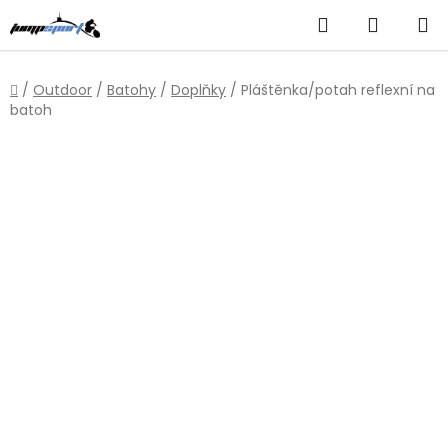
Přejít
Hledat
NÁKUP
na
obsah
KOŠÍK
Domů
/
Outdoor
/
Batohy
/
Doplňky
/
Pláštěnka/potah reflexní na
batoh