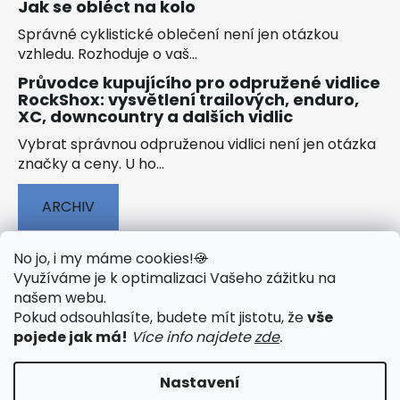
Jak se obléct na kolo
Správné cyklistické oblečení není jen otázkou
vzhledu. Rozhoduje o vaš...
Průvodce kupujícího pro odpružené vidlice
RockShox: vysvětlení trailových, enduro,
XC, downcountry a dalších vidlic
Vybrat správnou odpruženou vidlici není jen otázka
značky a ceny. U ho...
ARCHIV
No jo, i my máme cookies!
🍪
Využíváme je k optimalizaci Vašeho zážitku na
našem webu
.
🟢 TECHNOLOGIE
🟢 O ELEKTROKOLECH
Pokud odsouhlasíte, budete mít jistotu, že
vše
🟢 NÁVODY KE STAŽENÍ
pojede jak má!
Více info najdete
zde
.
Nastavení