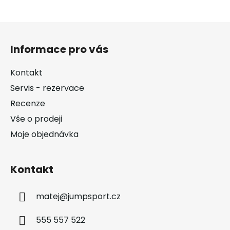
Z
á
Informace pro vás
p
a
Kontakt
t
Servis - rezervace
í
Recenze
Vše o prodeji
Moje objednávka
Kontakt
matej
@
jumpsport.cz
555 557 522