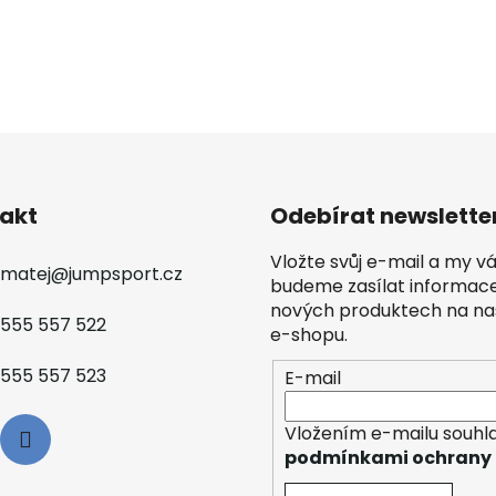
akt
Odebírat newslette
Vložte svůj e-mail a my 
matej
@
jumpsport.cz
budeme zasílat informac
nových produktech na n
555 557 522
e-shopu.
555 557 523
E-mail
Vložením e-mailu souhla
podmínkami ochrany 