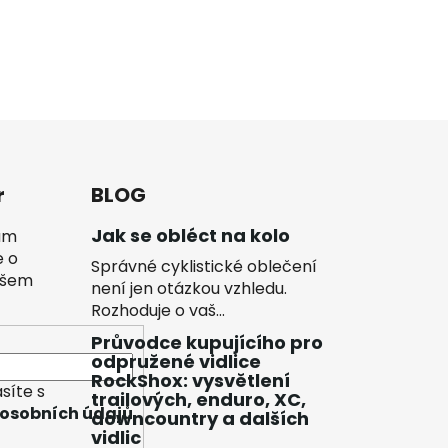
r
BLOG
Jak se obléct na kolo
vám
e o
Správné cyklistické oblečení
ašem
není jen otázkou vzhledu.
Rozhoduje o vaš...
Průvodce kupujícího pro
odpružené vidlice
RockShox: vysvětlení
síte s
trailových, enduro, XC,
osobních údajů
downcountry a dalších
vidlic