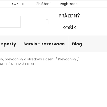
CZK
Přihlášení
Registrace
PRÁZDNÝ
NÁKUPNÍ
KOŠÍK
KOŠÍK
 sporty
Servis - rezervace
Blog
Hodnoc
iky, převodníky a středová složení
/
Převodníky
/
EAGLE 34T DM 3 OFFSET