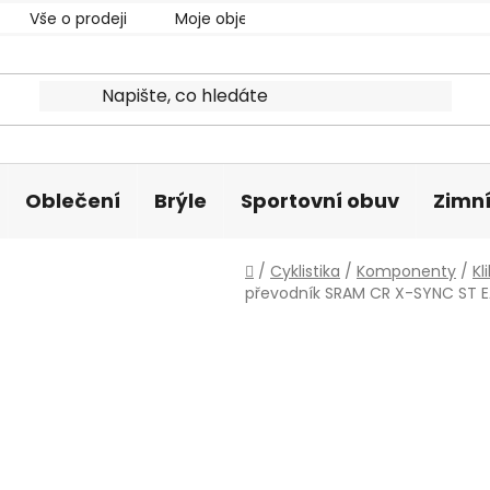
Vše o prodeji
Moje objednávka
Oblečení
Brýle
Sportovní obuv
Zimní
Domů
/
Cyklistika
/
Komponenty
/
Kl
převodník SRAM CR X-SYNC ST 