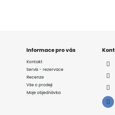
Z
á
Informace pro vás
Kont
p
a
Kontakt
t
Servis - rezervace
í
Recenze
Vše o prodeji
Moje objednávka