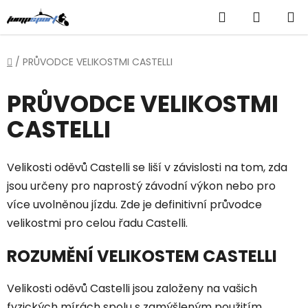
Přejít
Hledat
NÁKUP
na
obsah
KOŠÍK
Domů
/
PRŮVODCE VELIKOSTMI CASTELLI
PRŮVODCE VELIKOSTMI
CASTELLI
Velikosti oděvů Castelli se liší v závislosti na tom, zda
jsou určeny pro naprostý závodní výkon nebo pro
více uvolněnou jízdu. Zde je definitivní průvodce
velikostmi pro celou řadu Castelli.
ROZUMĚNÍ VELIKOSTEM CASTELLI
Velikosti oděvů Castelli jsou založeny na vašich
fyzických mírách spolu s zamýšleným použitím