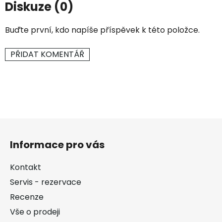
Diskuze (0)
Buďte první, kdo napíše příspěvek k této položce.
PŘIDAT KOMENTÁŘ
Z
á
Informace pro vás
p
a
Kontakt
t
Servis - rezervace
í
Recenze
Vše o prodeji