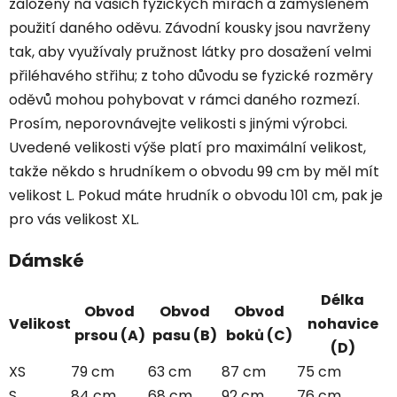
založeny na vašich fyzických mírách a zamýšleném
použití daného oděvu. Závodní kousky jsou navrženy
tak, aby využívaly pružnost látky pro dosažení velmi
přiléhavého střihu; z toho důvodu se fyzické rozměry
oděvů mohou pohybovat v rámci daného rozmezí.
Prosím, neporovnávejte velikosti s jinými výrobci.
Uvedené velikosti výše platí pro maximální velikost,
takže někdo s hrudníkem o obvodu 99 cm by měl mít
velikost L. Pokud máte hrudník o obvodu 101 cm, pak je
pro vás velikost XL.
Dámské
Délka
Obvod
Obvod
Obvod
Velikost
nohavice
prsou (A)
pasu (B)
boků (C)
(D)
XS
79 cm
63 cm
87 cm
75 cm
S
84 cm
68 cm
92 cm
76 cm