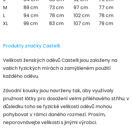
M
89 cm
73 cm
97 cm
77 cm
L
94 cm
78 cm
102 cm
78 cm
XL
99 cm
83 cm
107 cm
79 cm
Produkty značky Castelli
Velikosti ženských oděvů Castelli jsou založeny na
vašich fyzických mírách a zamýšleném použití
každého oděvu.
Závodní kousky jsou navrženy tak, aby využívaly
pružnost látky pro dosažení velmi přiléhavého střihu; v
důsledku toho se fyzické velikosti oděvů mohou
pohybovat v rámci daného rozmezí. Prosím,
neporovnávejte velikosti s jinými výrobci.