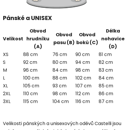
Pánské a UNISEX
Obvod
Délka
Obvod
Obvod
Velikost
hrudníku
nohavice
pasu (B)
boků (C)
(A)
(D)
XS
88 cm
76 cm
90 cm
81 cm
S
92 cm
80 cm
94 cm
82 cm
M
96 cm
84 cm
98 cm
83 cm
L
100 cm
88 cm
102 cm
84 cm
XL
105 cm
93 cm
107 cm
85 cm
2XL
110 cm
98 cm
112 cm
86 cm
3XL
115 cm
104 cm
116 cm
87 cm
Velikosti pánských a unisexových oděvů Castelli jsou