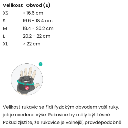
Velikost
Obvod (E)
XS
< 16.6 cm
S
16.6 - 18.4 cm
M
18.4 - 20.2 cm
L
20.2 - 22 cm
XL
> 22 cm
Velikost rukavic se řídí fyzickým obvodem vaší ruky,
jak je uvedeno výše. Rukavice by měly být těsné.
Pokud zjistíte, že rukavice je volnější, pravděpodobně