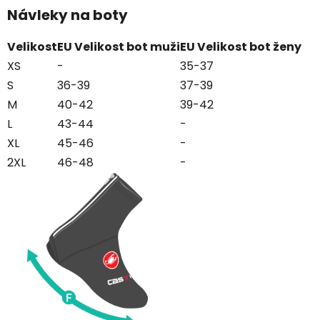
Návleky na boty
Velikost
EU Velikost bot muži
EU Velikost bot ženy
XS
-
35-37
S
36-39
37-39
M
40-42
39-42
L
43-44
-
XL
45-46
-
2XL
46-48
-