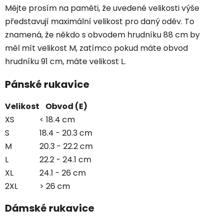
Mějte prosím na paměti, že uvedené velikosti výše
představují maximální velikost pro daný oděv. To
znamená, že někdo s obvodem hrudníku 88 cm by
měl mít velikost M, zatímco pokud máte obvod
hrudníku 91 cm, máte velikost L.
Pánské rukavice
Velikost
Obvod (E)
XS
< 18.4 cm
S
18.4 - 20.3 cm
M
20.3 - 22.2 cm
L
22.2 - 24.1 cm
XL
24.1 - 26 cm
2XL
> 26 cm
Dámské rukavice