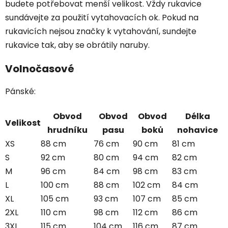
budete potřebovat menší velikost. Vždy rukavice
sundávejte za použití vytahovacích ok. Pokud na
rukavicích nejsou značky k vytahování, sundejte
rukavice tak, aby se obrátily naruby.
Volnočasové
Pánské:
Obvod
Obvod
Obvod
Délka
Velikost
hrudníku
pasu
boků
nohavice
XS
88 cm
76 cm
90 cm
81 cm
S
92 cm
80 cm
94 cm
82 cm
M
96 cm
84 cm
98 cm
83 cm
L
100 cm
88 cm
102 cm
84 cm
XL
105 cm
93 cm
107 cm
85 cm
2XL
110 cm
98 cm
112 cm
86 cm
3XL
115 cm
104 cm
116 cm
87 cm