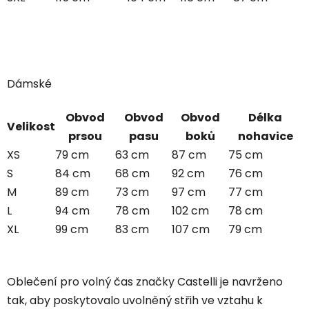
Dámské
Obvod
Obvod
Obvod
Délka
Velikost
prsou
pasu
boků
nohavice
XS
79 cm
63 cm
87 cm
75 cm
S
84 cm
68 cm
92 cm
76 cm
M
89 cm
73 cm
97 cm
77 cm
L
94 cm
78 cm
102 cm
78 cm
XL
99 cm
83 cm
107 cm
79 cm
Oblečení pro volný čas značky Castelli je navrženo
tak, aby poskytovalo uvolněný střih ve vztahu k