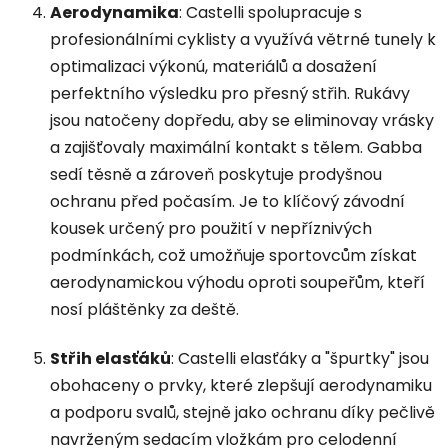
Aerodynamika
: Castelli spolupracuje s
profesionálními cyklisty a využívá větrné tunely k
optimalizaci výkonú, materiálů a dosažení
perfektního výsledku pro přesný střih. Rukávy
jsou natočeny dopředu, aby se eliminovay vrásky
a zajišťovaly maximální kontakt s tělem.
Gabba
sedí těsně a zároveň poskytuje prodyšnou
ochranu před počasím. Je to klíčový závodní
kousek určený pro použití v nepříznivých
podmínkách, což umožňuje sportovcům získat
aerodynamickou výhodu oproti soupeřům, kteří
nosí pláštěnky za deště.
Střih elasťáků
: Castelli elasťáky a "špurtky"
jsou
obohaceny o prvky, které zlepšují aerodynamiku
a podporu svalů, stejně jako ochranu díky pečlivě
navrženým sedacím vložkám pro celodenní