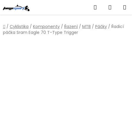
Přejít
Hledat
NÁKUP
na
obsah
KOŠÍK
Domů
/
Cyklistika
/
Komponenty
/
Řazení
/
MTB
/
Páčky
/
Řadicí
páčka Sram Eagle 70 T-Type Trigger