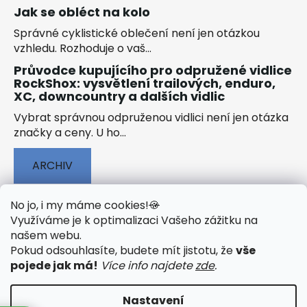
Jak se obléct na kolo
Správné cyklistické oblečení není jen otázkou
vzhledu. Rozhoduje o vaš...
Průvodce kupujícího pro odpružené vidlice
RockShox: vysvětlení trailových, enduro,
XC, downcountry a dalších vidlic
Vybrat správnou odpruženou vidlici není jen otázka
značky a ceny. U ho...
ARCHIV
No jo, i my máme cookies!
🍪
Využíváme je k optimalizaci Vašeho zážitku na
našem webu
.
🟢 TECHNOLOGIE
🟢 O ELEKTROKOLECH
Pokud odsouhlasíte, budete mít jistotu, že
vše
🟢 NÁVODY KE STAŽENÍ
pojede jak má!
Více info najdete
zde
.
Nastavení