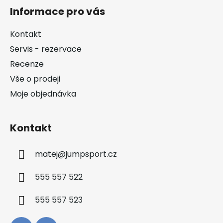
á
Informace pro vás
p
a
Kontakt
t
Servis - rezervace
í
Recenze
Vše o prodeji
Moje objednávka
Kontakt
matej
@
jumpsport.cz
555 557 522
555 557 523